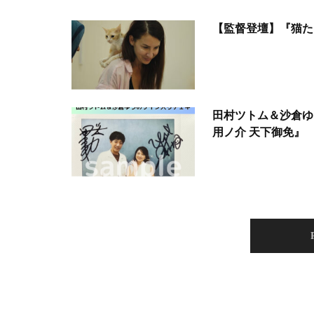
【監督登壇】『猫た
田村ツトム＆沙倉ゆ
用ノ介 天下御免』