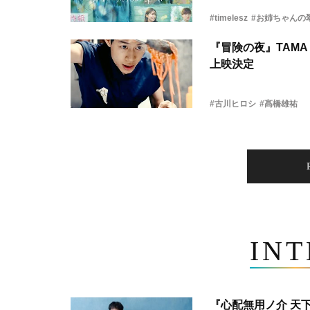
#timelesz
#お姉ちゃんの
『冒険の夜』TAMA 
上映決定
#古川ヒロシ
#髙橋雄祐
IN
『心配無用ノ介 天