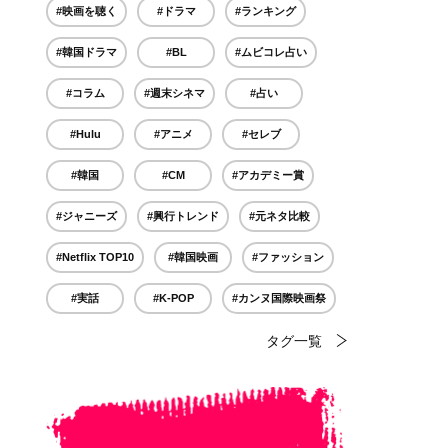
#映画を聴く
#ドラマ
#ランキング
#韓国ドラマ
#BL
#ムビコレ占い
#コラム
#週末シネマ
#占い
#Hulu
#アニメ
#セレブ
#韓国
#CM
#アカデミー賞
#ジャニーズ
#興行トレンド
#元ネタ比較
#Netflix TOP10
#韓国映画
#ファッション
#実話
#K-POP
#カンヌ国際映画祭
タグ一覧