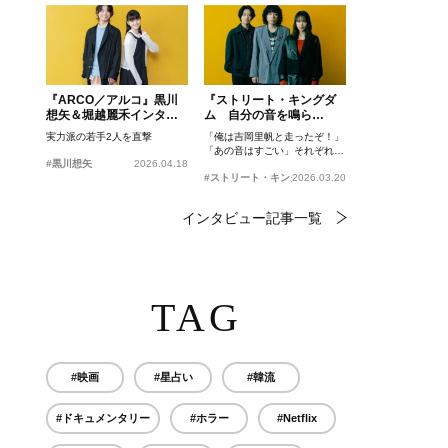
『ARCO／アルコ』黒川
『ストリート・キングダ
想矢＆堀越麗禾インタビ
ム 自分の音を鳴ら
ュー
せ。』峯田和伸、若葉竜
実力派の若手2人を直撃
「俺は吉岡里帆と走ったぞ！」
也、吉岡里帆インタビュ
「あの音はすごい」それぞれの
ー
#黒川想矢
2026.04.18
忘れがたいシーンとは？
#ストリート・キングダム 自分の音を鳴らせ。
2026.03.20
インタビュー記事一覧
TAG
#映画
#星占い
#韓流
#ドキュメンタリー
#ホラー
#Netflix