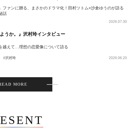
』ファンに贈る、まさかのドラマ化！田村ツトム×沙倉ゆうのが語る
秘話
2026.07.30
ようか。』沢村玲インタビュー
を越えて…理想の恋愛像について語る
。
#沢村玲
2026.06.20
READ MORE
ESENT