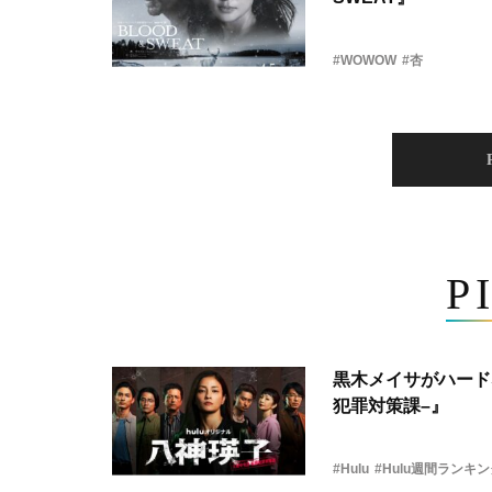
#WOWOW
#杏
P
黒木メイサがハード
犯罪対策課–』
#Hulu
#Hulu週間ランキ