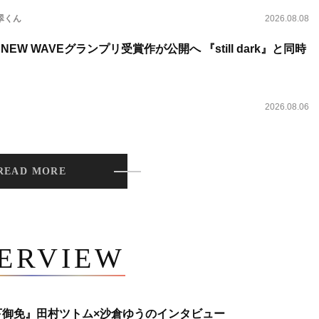
翠くん
2026.08.08
NEW WAVEグランプリ受賞作が公開へ 『still dark』と同時
2026.08.06
READ MORE
TERVIEW
下御免』田村ツトム×沙倉ゆうのインタビュー