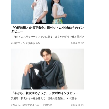
『心配無用ノ介 天下御免』田村ツトム×沙倉ゆうのイン
タビュー
『侍タイムスリッパー』ファンに贈る、まさかのドラマ化！田村ツトム×沙倉ゆうのが語
#田村ツトム
#沙倉ゆうの
2026.07.30
『今から、親友やめようか。』沢村玲インタビュー
沢村玲、親友から一線を越えて…理想の恋愛像について語る
#今から、親友やめようか。
#沢村玲
2026.06.20