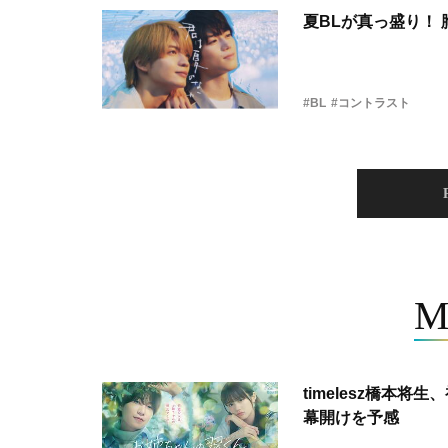
夏BLが真っ盛り！
#BL
#コントラスト
M
timelesz橋本
幕開けを予感