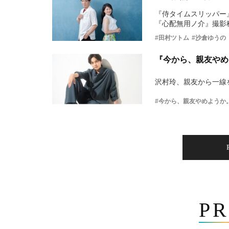
『侍タイムスリッパー
『心配無用ノ介』撮影
#田村ツトム
#沙倉ゆうの
『今から、親友やめ
沢村玲、親友から一線
#今から、親友やめようか
PR