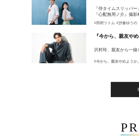
『侍タイムスリッパー
『心配無用ノ介』撮影
#田村ツトム
#沙倉ゆうの
『今から、親友やめ
沢村玲、親友から一線
#今から、親友やめようか
PR