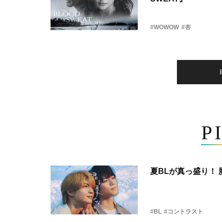
#WOWOW
#杏
P
夏BLが真っ盛り！
#BL
#コントラスト