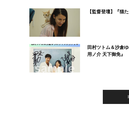
【監督登壇】『猫た
田村ツトム＆沙倉ゆ
用ノ介 天下御免』