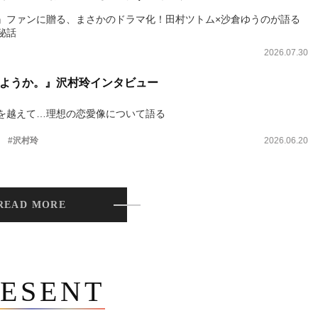
』ファンに贈る、まさかのドラマ化！田村ツトム×沙倉ゆうのが語る
秘話
2026.07.30
ようか。』沢村玲インタビュー
を越えて…理想の恋愛像について語る
。
#沢村玲
2026.06.20
READ MORE
ESENT