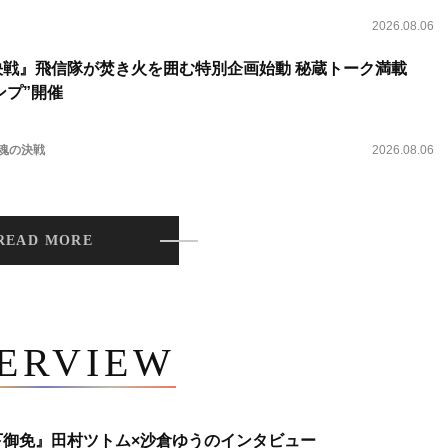
2026.08.06
決戦』飛信隊が焚き火を囲む特別企画始動 秘蔵トーク満載
ンプ”開催
 魂の決戦
2026.08.06
READ MORE
TERVIEW
下御免』田村ツトム×沙倉ゆうのインタビュー