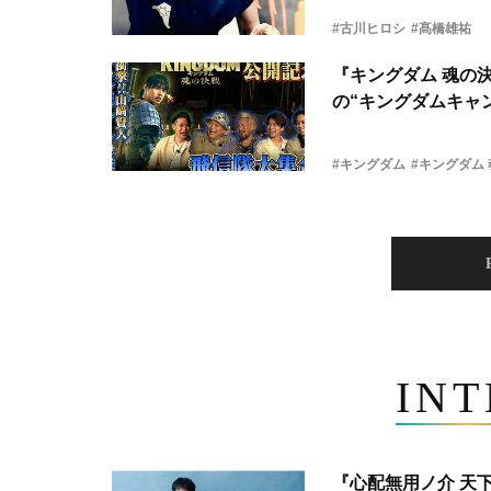
#古川ヒロシ
#髙橋雄祐
『キングダム 魂の
の“キングダムキャ
#キングダム
#キングダム
IN
『心配無用ノ介 天