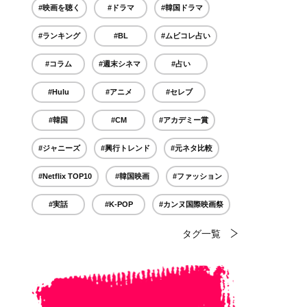
#映画を聴く
#ドラマ
#韓国ドラマ
#ランキング
#BL
#ムビコレ占い
#コラム
#週末シネマ
#占い
#Hulu
#アニメ
#セレブ
#韓国
#CM
#アカデミー賞
#ジャニーズ
#興行トレンド
#元ネタ比較
#Netflix TOP10
#韓国映画
#ファッション
#実話
#K-POP
#カンヌ国際映画祭
タグ一覧