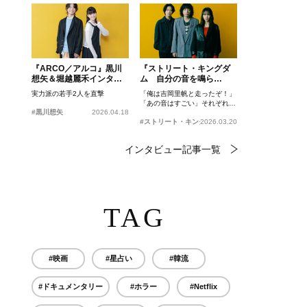
『ARCO／アルコ』黒川
『ストリート・キングダ
想矢＆堀越麗禾インタビ
ム 自分の音を鳴ら
ュー
せ。』峯田和伸、若葉竜
実力派の若手2人を直撃
「俺は吉岡里帆と走ったぞ！」
也、吉岡里帆インタビュ
「あの音はすごい」それぞれの
ー
#黒川想矢
2026.04.18
忘れがたいシーンとは？
#ストリート・キングダム 自分の音を鳴らせ。
2026.03.20
インタビュー記事一覧
TAG
#映画
#星占い
#韓流
#ドキュメンタリー
#ホラー
#Netflix