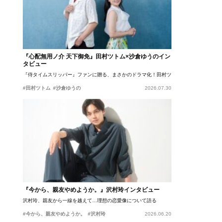
『心配無用ノ介 天下御免』田村ツトム×沙倉ゆうのイン
タビュー
『侍タイムスリッパー』ファンに贈る、まさかのドラマ化！田村ツトム×沙倉ゆうのが語
#田村ツトム
#沙倉ゆうの
2026.07.30
『今から、親友やめようか。』沢村玲インタビュー
沢村玲、親友から一線を越えて…理想の恋愛像について語る
#今から、親友やめようか。
#沢村玲
2026.06.20