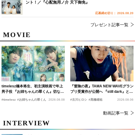
ント！／『心配無用ノ介 天下御免』
応募締め切り： 2026.08.20
プレゼント記事一覧
MOVIE
timelesz橋本将生、初主演映画で年上
『冒険の夜』TAMA NEW WAVEグラン
男子役 『お姉ちゃんの翠くん』切ない
プリ受賞作が公開へ 『still dark』と同
恋の幕開けを予感
時上映決定
#timelesz
#お姉ちゃんの翠くん
2026.08.08
#古川ヒロシ
#髙橋雄祐
2026.08.06
動画記事一覧
INTERVIEW