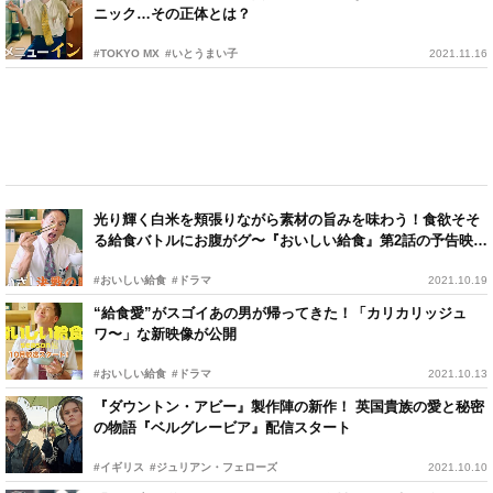
ニック…その正体とは？
#TOKYO MX
#いとうまい子
2021.11.16
光り輝く白米を頬張りながら素材の旨みを味わう！食欲そそ
る給食バトルにお腹がグ〜『おいしい給食』第2話の予告映像
解禁
#おいしい給食
#ドラマ
2021.10.19
“給食愛”がスゴイあの男が帰ってきた！「カリカリッジュ
ワ〜」な新映像が公開
#おいしい給食
#ドラマ
2021.10.13
『ダウントン・アビー』製作陣の新作！ 英国貴族の愛と秘密
の物語『ベルグレービア』配信スタート
#イギリス
#ジュリアン・フェローズ
2021.10.10