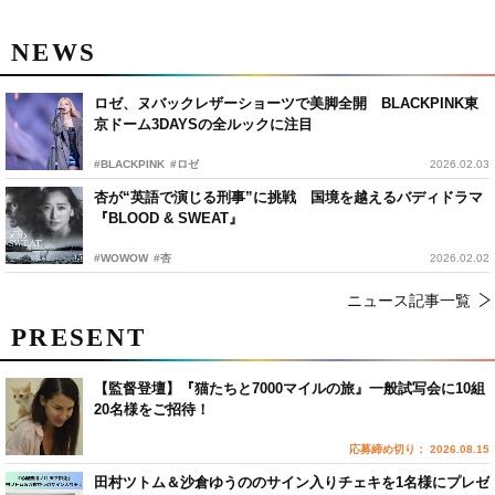
NEWS
ロゼ、ヌバックレザーショーツで美脚全開 BLACKPINK東
京ドーム3DAYSの全ルックに注目
#BLACKPINK
#ロゼ
2026.02.03
杏が“英語で演じる刑事”に挑戦 国境を越えるバディドラマ
『BLOOD & SWEAT』
#WOWOW
#杏
2026.02.02
ニュース記事一覧
PRESENT
【監督登壇】『猫たちと7000マイルの旅』一般試写会に10組
20名様をご招待！
応募締め切り： 2026.08.15
田村ツトム＆沙倉ゆうののサイン入りチェキを1名様にプレゼ