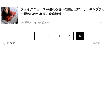
フェイクニュースが溢れる現代の闇とは!?『ザ・キャプチャ
ー歪められた真実』映像解禁
#イギリス
#インタビュー
2021.6.21
1
2
3
4
5
6
Prev
Next