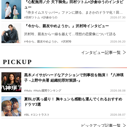
『心配無用ノ介 天下御免』田村ツトム×沙倉ゆうのインタビ
ュー
『侍タイムスリッパー』ファンに贈る、まさかのドラマ化！田村ツトム×沙倉ゆうのが語る『心配無用ノ介』撮影秘話
#田村ツトム
#沙倉ゆうの
2026.07.30
『今から、親友やめようか。』沢村玲インタビュー
沢村玲、親友から一線を越えて…理想の恋愛像について語る
#今から、親友やめようか。
#沢村玲
2026.06.20
インタビュー記事一覧
PICKUP
黒木メイサがハードなアクションで刑事役を熱演！『八神瑛
子 –上野中央署 組織犯罪対策課–』
#Hulu
#Hulu週間ランキング
2026.08.08
夏BLが真っ盛り！ 胸キュンも感動も運んでくれるおすすめ
ドラマ3選
#BL
#コントラスト
2026.08.07
ピックアップ記事一覧