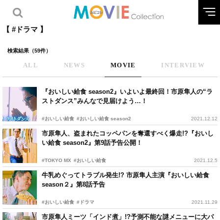
【 #ドラマ 】
検索結果（59件）
ALL
NEWS
MOVIE
INTERVIEW
『おいしい給食 season2』いよいよ最終回！市原隼人の“ラ
ストダンス”みんなで見届けよう…！
#おいしい給食
#おいしい給食 season2
2021.12.12
市原隼人、盗まれたコッペパンを奪還すべく爆走!?『おいし
い給食 season2』第9話予告公開！
#TOKYO MX
#おいしい給食
2021.12.5
牛乳めぐってトラブル発生!? 市原隼人主演『おいしい給食
season２』第8話予告
#おいしい給食
#ドラマ
2021.11.29
市原隼人ミーツ「インド煮」!?予測不能な謎メニューに大パ