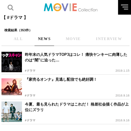
【 #ドラマ 】
検索結果（353件）
ALL
NEWS
MOVIE
INTERVIEW
昨年末の人気ドラマTOP3はコレ！ 痛快ヤンキーに肉薄した
のは“闇”に迫った…
#ドラマ
2019.1.15
『家売るオンナ』見逃し配信でも絶好調！
#ドラマ
2016.9.16
今夏、最も見られたドラマはこれだ！ 格差社会描く作品が上
位にズラリ
#ドラマ
2016.9.16