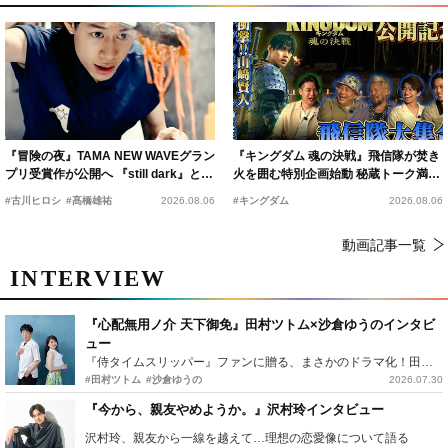
『冒険の夜』TAMA NEW WAVEグラン
『キングダム 魂の決戦』飛信隊が焚き
プリ受賞作が公開へ 『still dark』と同
火を囲む特別企画始動 秘蔵トーク満載
時上映決定
の“キングダムキャンプ”開催
#古川ヒロシ
#髙橋雄祐
2026.08.06
#キングダム
2026.08.06
動画記事一覧
INTERVIEW
『心配無用ノ介 天下御免』田村ツトム×沙倉ゆうのインタビ
ュー
『侍タイムスリッパー』ファンに贈る、まさかのドラマ化！田村ツトム×沙倉ゆうのが語る『心配無用ノ介』撮影秘話
#田村ツトム
#沙倉ゆうの
2026.07.30
『今から、親友やめようか。』沢村玲インタビュー
沢村玲、親友から一線を越えて…理想の恋愛像について語る