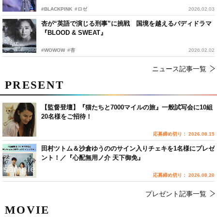
#BLACKPINK
#ロゼ
2026.02.03
杏が“英語で演じる刑事”に挑戦 国境を越えるバディドラマ
『BLOOD & SWEAT』
#WOWOW
#杏
2026.02.02
ニュース記事一覧
PRESENT
【監督登壇】『猫たちと7000マイルの旅』一般試写会に10組
20名様をご招待！
応募締め切り： 2026.08.15
田村ツトム＆沙倉ゆうののサイン入りチェキを1名様にプレゼ
ント！／『心配無用ノ介 天下御免』
応募締め切り： 2026.08.20
プレゼント記事一覧
MOVIE