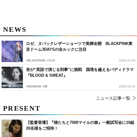
NEWS
ロゼ、ヌバックレザーショーツで美脚全開 BLACKPINK東
京ドーム3DAYSの全ルックに注目
#BLACKPINK
#ロゼ
2026.02.03
杏が“英語で演じる刑事”に挑戦 国境を越えるバディドラマ
『BLOOD & SWEAT』
#WOWOW
#杏
2026.02.02
ニュース記事一覧
PRESENT
【監督登壇】『猫たちと7000マイルの旅』一般試写会に10組
20名様をご招待！