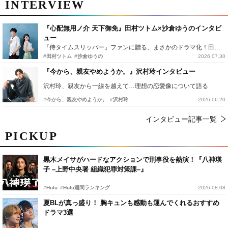
INTERVIEW
『心配無用ノ介 天下御免』田村ツトム×沙倉ゆうのインタビ
ュー
『侍タイムスリッパー』ファンに贈る、まさかのドラマ化！田村ツトム×沙倉ゆうのが語る『心配無用ノ介』撮影秘話
#田村ツトム
#沙倉ゆうの
2026.07.30
『今から、親友やめようか。』沢村玲インタビュー
沢村玲、親友から一線を越えて…理想の恋愛像について語る
#今から、親友やめようか。
#沢村玲
2026.06.20
インタビュー記事一覧
PICKUP
黒木メイサがハードなアクションで刑事役を熱演！『八神瑛
子 –上野中央署 組織犯罪対策課–』
#Hulu
#Hulu週間ランキング
2026.08.08
夏BLが真っ盛り！ 胸キュンも感動も運んでくれるおすすめ
ドラマ3選