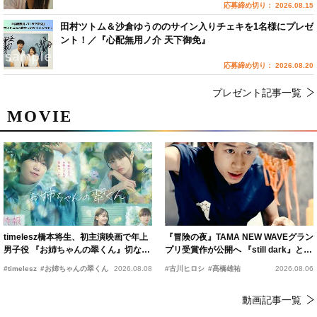
応募締め切り： 2026.08.15
田村ツトム＆沙倉ゆうののサイン入りチェキを1名様にプレゼ
ント！／『心配無用ノ介 天下御免』
応募締め切り： 2026.08.20
プレゼント記事一覧
MOVIE
timelesz橋本将生、初主演映画で年上
『冒険の夜』TAMA NEW WAVEグラン
男子役 『お姉ちゃんの翠くん』切ない
プリ受賞作が公開へ 『still dark』と同
恋の幕開けを予感
時上映決定
#timelesz
#お姉ちゃんの翠くん
2026.08.08
#古川ヒロシ
#髙橋雄祐
2026.08.06
動画記事一覧