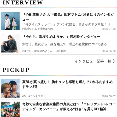
INTERVIEW
『心配無用ノ介 天下御免』田村ツトム×沙倉ゆうのインタビ
ュー
『侍タイムスリッパー』ファンに贈る、まさかのドラマ化！田村ツトム×沙倉ゆうのが語る『心配無用ノ介』撮影秘話
#田村ツトム
#沙倉ゆうの
2026.07.30
『今から、親友やめようか。』沢村玲インタビュー
沢村玲、親友から一線を越えて…理想の恋愛像について語る
#今から、親友やめようか。
#沢村玲
2026.06.20
インタビュー記事一覧
PICKUP
夏BLが真っ盛り！ 胸キュンも感動も運んでくれるおすすめ
ドラマ3選
#BL
#コントラスト
2026.08.07
奇妙で自由な音楽家集団の真実とは？『エレファント6レコー
ディング・カンパニー』が教える“好き”を貫くDIY精神