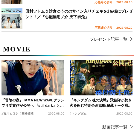
応募締め切り： 2026.08.15
田村ツトム＆沙倉ゆうののサイン入りチェキを1名様にプレゼ
ント！／『心配無用ノ介 天下御免』
応募締め切り： 2026.08.20
プレゼント記事一覧
MOVIE
『冒険の夜』TAMA NEW WAVEグラン
『キングダム 魂の決戦』飛信隊が焚き
プリ受賞作が公開へ 『still dark』と同
火を囲む特別企画始動 秘蔵トーク満載
時上映決定
の“キングダムキャンプ”開催
#古川ヒロシ
#髙橋雄祐
2026.08.06
#キングダム
2026.08.06
動画記事一覧