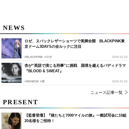
NEWS
ロゼ、ヌバックレザーショーツで美脚全開 BLACKPINK東
京ドーム3DAYSの全ルックに注目
#BLACKPINK
#ロゼ
2026.02.03
杏が“英語で演じる刑事”に挑戦 国境を越えるバディドラマ
『BLOOD & SWEAT』
#WOWOW
#杏
2026.02.02
ニュース記事一覧
PRESENT
【監督登壇】『猫たちと7000マイルの旅』一般試写会に10組
20名様をご招待！