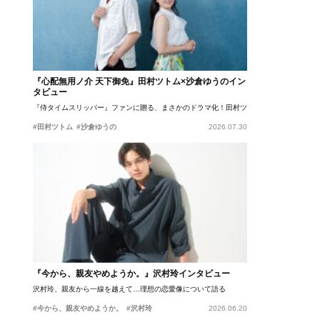
『心配無用ノ介 天下御免』田村ツトム×沙倉ゆうのイン
タビュー
『侍タイムスリッパー』ファンに贈る、まさかのドラマ化！田村ツトム×沙倉ゆうのが語
#田村ツトム
#沙倉ゆうの
2026.07.30
『今から、親友やめようか。』沢村玲インタビュー
沢村玲、親友から一線を越えて…理想の恋愛像について語る
#今から、親友やめようか。
#沢村玲
2026.06.20