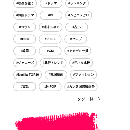
#映画を聴く
#ドラマ
#ランキング
#韓国ドラマ
#BL
#ムビコレ占い
#コラム
#週末シネマ
#占い
#Hulu
#アニメ
#セレブ
#韓国
#CM
#アカデミー賞
#ジャニーズ
#興行トレンド
#元ネタ比較
#Netflix TOP10
#韓国映画
#ファッション
#実話
#K-POP
#カンヌ国際映画祭
タグ一覧