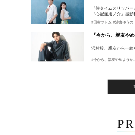
『侍タイムスリッパー
『心配無用ノ介』撮影
#田村ツトム
#沙倉ゆうの
『今から、親友やめ
沢村玲、親友から一線
#今から、親友やめようか
PR