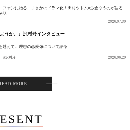
』ファンに贈る、まさかのドラマ化！田村ツトム×沙倉ゆうのが語る
秘話
2026.07.30
ようか。』沢村玲インタビュー
を越えて…理想の恋愛像について語る
。
#沢村玲
2026.06.20
READ MORE
ESENT