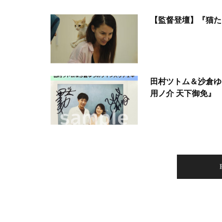
【監督登壇】『猫た
田村ツトム＆沙倉ゆ
用ノ介 天下御免』