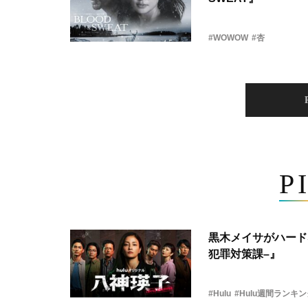
#WOWOW
#杏
P
黒木メイサがハード
犯罪対策課–』
#Hulu
#Hulu週間ランキ