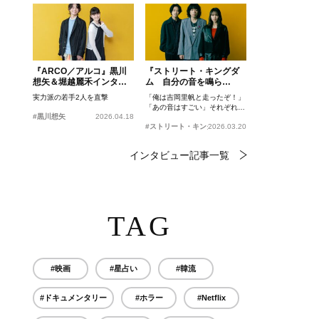
『ARCO／アルコ』黒川
『ストリート・キングダ
想矢＆堀越麗禾インタビ
ム 自分の音を鳴ら
ュー
せ。』峯田和伸、若葉竜
実力派の若手2人を直撃
「俺は吉岡里帆と走ったぞ！」
也、吉岡里帆インタビュ
「あの音はすごい」それぞれの
ー
#黒川想矢
2026.04.18
忘れがたいシーンとは？
#ストリート・キングダム 自分の音を鳴らせ。
2026.03.20
インタビュー記事一覧
TAG
#映画
#星占い
#韓流
#ドキュメンタリー
#ホラー
#Netflix