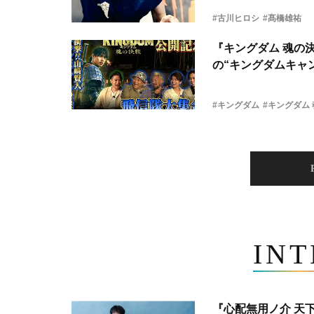
#古川ヒロシ
#髙橋雄祐
『キングダム 魂の
の“キングダムキャ
#キングダム
#キングダム
IN
『心配無用ノ介 天