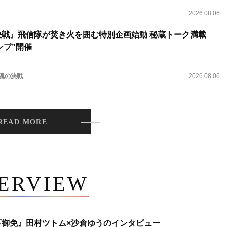
2026.08.06
決戦』飛信隊が焚き火を囲む特別企画始動 秘蔵トーク満載
ンプ”開催
 魂の決戦
2026.08.06
READ MORE
TERVIEW
下御免』田村ツトム×沙倉ゆうのインタビュー