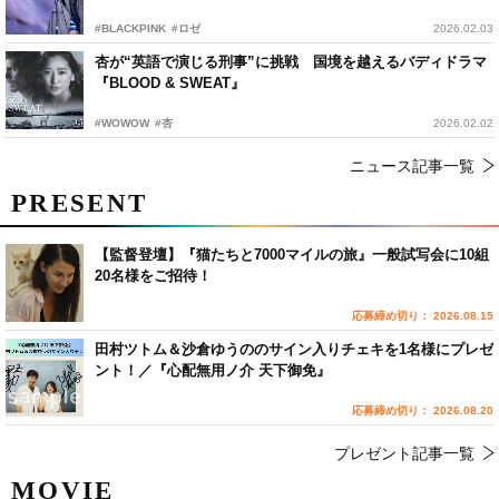
#BLACKPINK
#ロゼ
2026.02.03
杏が“英語で演じる刑事”に挑戦 国境を越えるバディドラマ
『BLOOD & SWEAT』
#WOWOW
#杏
2026.02.02
ニュース記事一覧
PRESENT
【監督登壇】『猫たちと7000マイルの旅』一般試写会に10組
20名様をご招待！
応募締め切り： 2026.08.15
田村ツトム＆沙倉ゆうののサイン入りチェキを1名様にプレゼ
ント！／『心配無用ノ介 天下御免』
応募締め切り： 2026.08.20
プレゼント記事一覧
MOVIE