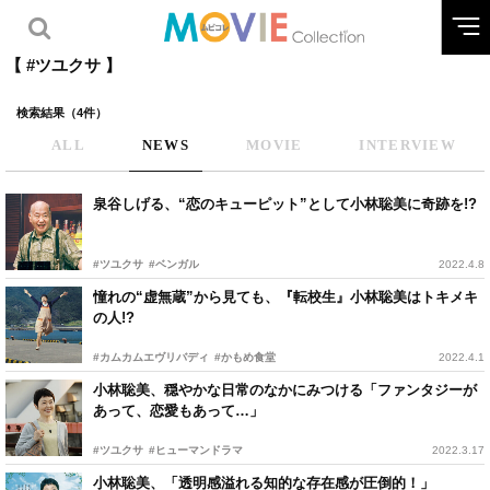
【 #ツユクサ 】
検索結果（4件）
ALL
NEWS
MOVIE
INTERVIEW
泉谷しげる、“恋のキューピット”として小林聡美に奇跡を!?
#ツユクサ
#ベンガル
2022.4.8
憧れの“虚無蔵”から見ても、『転校生』小林聡美はトキメキ
の人!?
#カムカムエヴリバディ
#かもめ食堂
2022.4.1
小林聡美、穏やかな日常のなかにみつける「ファンタジーが
あって、恋愛もあって…」
#ツユクサ
#ヒューマンドラマ
2022.3.17
小林聡美、「透明感溢れる知的な存在感が圧倒的！」