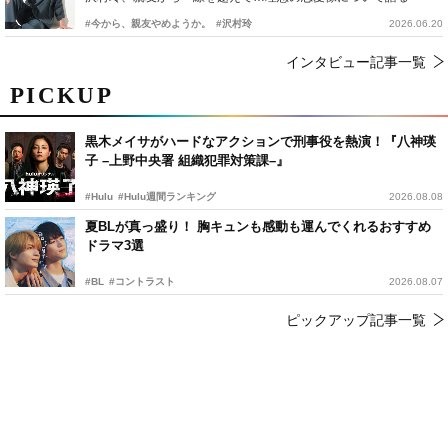
#今から、親友やめようか。
#沢村玲
2026.06.20
インタビュー記事一覧
PICKUP
黒木メイサがハードなアクションで刑事役を熱演！『八神瑛
子 –上野中央署 組織犯罪対策課–』
#Hulu
#Hulu週間ランキング
2026.08.08
夏BLが真っ盛り！ 胸キュンも感動も運んでくれるおすすめ
ドラマ3選
#BL
#コントラスト
2026.08.07
ピックアップ記事一覧