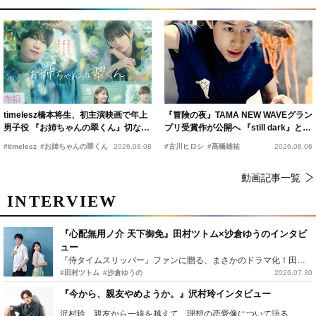
timelesz橋本将生、初主演映画で年上
『冒険の夜』TAMA NEW WAVEグラン
男子役 『お姉ちゃんの翠くん』切ない
プリ受賞作が公開へ 『still dark』と同
恋の幕開けを予感
時上映決定
#timelesz
#お姉ちゃんの翠くん
2026.08.08
#古川ヒロシ
#髙橋雄祐
2026.08.06
動画記事一覧
INTERVIEW
『心配無用ノ介 天下御免』田村ツトム×沙倉ゆうのインタビ
ュー
『侍タイムスリッパー』ファンに贈る、まさかのドラマ化！田村ツトム×沙倉ゆうのが語る『心配無用ノ介』撮影秘話
#田村ツトム
#沙倉ゆうの
2026.07.30
『今から、親友やめようか。』沢村玲インタビュー
沢村玲、親友から一線を越えて…理想の恋愛像について語る