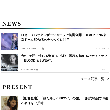
NEWS
ロゼ、ヌバックレザーショーツで美脚全開 BLACKPINK東
京ドーム3DAYSの全ルックに注目
#BLACKPINK
#ロゼ
2026.02.03
杏が“英語で演じる刑事”に挑戦 国境を越えるバディドラマ
『BLOOD & SWEAT』
#WOWOW
#杏
2026.02.02
ニュース記事一覧
PRESENT
【監督登壇】『猫たちと7000マイルの旅』一般試写会に10組
20名様をご招待！