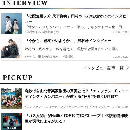
INTERVIEW
『心配無用ノ介 天下御免』田村ツトム×沙倉ゆうのインタビ
ュー
『侍タイムスリッパー』ファンに贈る、まさかのドラマ化！田村ツトム×沙倉ゆうのが語る『心配無用ノ介』撮影秘話
#田村ツトム
#沙倉ゆうの
2026.07.30
『今から、親友やめようか。』沢村玲インタビュー
沢村玲、親友から一線を越えて…理想の恋愛像について語る
#今から、親友やめようか。
#沢村玲
2026.06.20
インタビュー記事一覧
PICKUP
奇妙で自由な音楽家集団の真実とは？『エレファント6レコー
ディング・カンパニー』が教える“好き”を貫くDIY精神
#エレファント6レコーディング・カンパニー
#ドキュメンタリー
2026.08.05
『ガス人間』がNetflix TOP10でTOP3キープ！ 伝説的特撮映
画が現代によみがえる！