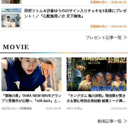
応募締め切り： 2026.08.15
田村ツトム＆沙倉ゆうののサイン入りチェキを1名様にプレゼ
ント！／『心配無用ノ介 天下御免』
応募締め切り： 2026.08.20
プレゼント記事一覧
MOVIE
『冒険の夜』TAMA NEW WAVEグラン
『キングダム 魂の決戦』飛信隊が焚き
プリ受賞作が公開へ 『still dark』と同
火を囲む特別企画始動 秘蔵トーク満載
時上映決定
の“キングダムキャンプ”開催
#古川ヒロシ
#髙橋雄祐
2026.08.06
#キングダム
2026.08.06
動画記事一覧