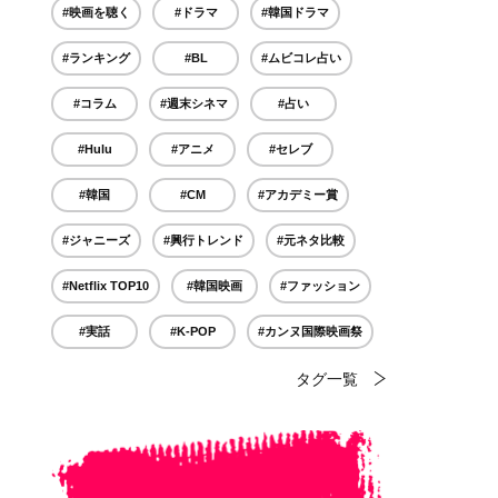
#映画を聴く
#ドラマ
#韓国ドラマ
#ランキング
#BL
#ムビコレ占い
#コラム
#週末シネマ
#占い
#Hulu
#アニメ
#セレブ
#韓国
#CM
#アカデミー賞
#ジャニーズ
#興行トレンド
#元ネタ比較
#Netflix TOP10
#韓国映画
#ファッション
#実話
#K-POP
#カンヌ国際映画祭
タグ一覧