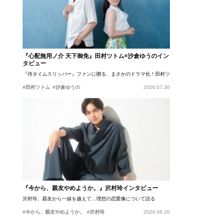
『心配無用ノ介 天下御免』田村ツトム×沙倉ゆうのイン
タビュー
『侍タイムスリッパー』ファンに贈る、まさかのドラマ化！田村ツトム×沙倉ゆうのが語
#田村ツトム
#沙倉ゆうの
2026.07.30
『今から、親友やめようか。』沢村玲インタビュー
沢村玲、親友から一線を越えて…理想の恋愛像について語る
#今から、親友やめようか。
#沢村玲
2026.06.20