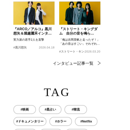
『ARCO／アルコ』黒川
『ストリート・キングダ
想矢＆堀越麗禾インタビ
ム 自分の音を鳴ら
ュー
せ。』峯田和伸、若葉竜
実力派の若手2人を直撃
「俺は吉岡里帆と走ったぞ！」
也、吉岡里帆インタビュ
「あの音はすごい」それぞれの
ー
#黒川想矢
2026.04.18
忘れがたいシーンとは？
#ストリート・キングダム 自分の音を鳴らせ。
2026.03.20
インタビュー記事一覧
TAG
#映画
#星占い
#韓流
#ドキュメンタリー
#ホラー
#Netflix