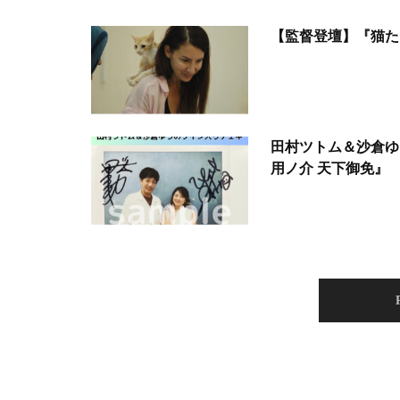
【監督登壇】『猫た
田村ツトム＆沙倉ゆ
用ノ介 天下御免』