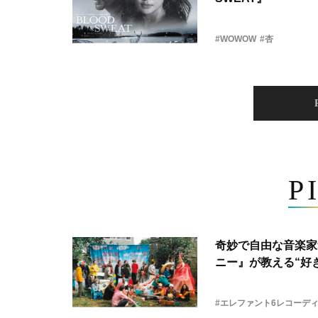
#WOWOW
#杏
P
奇妙で自由な音楽家
ニー』が教える“好き
#エレファント6レコーデ