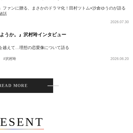
』ファンに贈る、まさかのドラマ化！田村ツトム×沙倉ゆうのが語る
秘話
2026.07.30
ようか。』沢村玲インタビュー
を越えて…理想の恋愛像について語る
。
#沢村玲
2026.06.20
READ MORE
ESENT