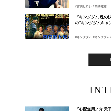
#古川ヒロシ
#髙橋雄祐
『キングダム 魂の
の“キングダムキャ
#キングダム
#キングダム
IN
『心配無用ノ介 天