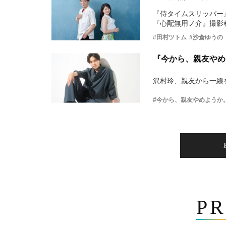
『侍タイムスリッパー
『心配無用ノ介』撮影
#田村ツトム
#沙倉ゆうの
『今から、親友やめ
沢村玲、親友から一線
#今から、親友やめようか
PR