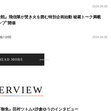
2026.08.06
決戦』飛信隊が焚き火を囲む特別企画始動 秘蔵トーク満載
ンプ”開催
 魂の決戦
2026.08.06
READ MORE
TERVIEW
下御免』田村ツトム×沙倉ゆうのインタビュー