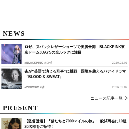
NEWS
ロゼ、ヌバックレザーショーツで美脚全開 BLACKPINK東
京ドーム3DAYSの全ルックに注目
#BLACKPINK
#ロゼ
2026.02.03
杏が“英語で演じる刑事”に挑戦 国境を越えるバディドラマ
『BLOOD & SWEAT』
#WOWOW
#杏
2026.02.02
ニュース記事一覧
PRESENT
【監督登壇】『猫たちと7000マイルの旅』一般試写会に10組
20名様をご招待！