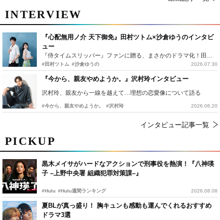
INTERVIEW
『心配無用ノ介 天下御免』田村ツトム×沙倉ゆうのインタビ
ュー
『侍タイムスリッパー』ファンに贈る、まさかのドラマ化！田村ツトム×沙倉ゆうのが語る『心配無用ノ介』撮影秘話
#田村ツトム
#沙倉ゆうの
2026.07.30
『今から、親友やめようか。』沢村玲インタビュー
沢村玲、親友から一線を越えて…理想の恋愛像について語る
#今から、親友やめようか。
#沢村玲
2026.06.20
インタビュー記事一覧
PICKUP
黒木メイサがハードなアクションで刑事役を熱演！『八神瑛
子 –上野中央署 組織犯罪対策課–』
#Hulu
#Hulu週間ランキング
2026.08.08
夏BLが真っ盛り！ 胸キュンも感動も運んでくれるおすすめ
ドラマ3選