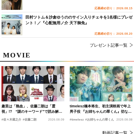
応募締め切り： 2026.08.15
田村ツトム＆沙倉ゆうののサイン入りチェキを1名様にプレゼ
ント！／『心配無用ノ介 天下御免』
応募締め切り： 2026.08.20
プレゼント記事一覧
MOVIE
趣里は「熱血」、佐藤二朗は「霊
timelesz橋本将生、初主演映画で年上
視」!? “謎のキーワード”で読み解く
男子役 『お姉ちゃんの翠くん』切ない
『踊る大捜査線 N.E.W.』新メンバー
恋の幕開けを予感
#佐々木蔵之介
#佐藤二朗
2026.08.09
#timelesz
#お姉ちゃんの翠くん
2026.08.08
動画記事一覧