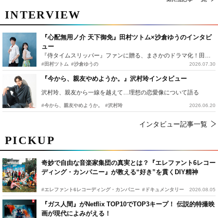
INTERVIEW
『心配無用ノ介 天下御免』田村ツトム×沙倉ゆうのインタビ
ュー
『侍タイムスリッパー』ファンに贈る、まさかのドラマ化！田村ツトム×沙倉ゆうのが語る『心配無用ノ介』撮影秘話
#田村ツトム
#沙倉ゆうの
2026.07.30
『今から、親友やめようか。』沢村玲インタビュー
沢村玲、親友から一線を越えて…理想の恋愛像について語る
#今から、親友やめようか。
#沢村玲
2026.06.20
インタビュー記事一覧
PICKUP
奇妙で自由な音楽家集団の真実とは？『エレファント6レコー
ディング・カンパニー』が教える“好き”を貫くDIY精神
#エレファント6レコーディング・カンパニー
#ドキュメンタリー
2026.08.05
『ガス人間』がNetflix TOP10でTOP3キープ！ 伝説的特撮映
画が現代によみがえる！