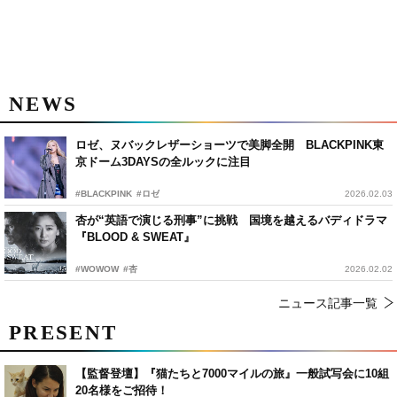
NEWS
ロゼ、ヌバックレザーショーツで美脚全開 BLACKPINK東
京ドーム3DAYSの全ルックに注目
#BLACKPINK
#ロゼ
2026.02.03
杏が“英語で演じる刑事”に挑戦 国境を越えるバディドラマ
『BLOOD & SWEAT』
#WOWOW
#杏
2026.02.02
ニュース記事一覧
PRESENT
【監督登壇】『猫たちと7000マイルの旅』一般試写会に10組
20名様をご招待！