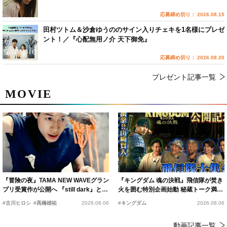
応募締め切り： 2026.08.15
田村ツトム＆沙倉ゆうののサイン入りチェキを1名様にプレゼ
ント！／『心配無用ノ介 天下御免』
応募締め切り： 2026.08.20
プレゼント記事一覧
MOVIE
『冒険の夜』TAMA NEW WAVEグラン
『キングダム 魂の決戦』飛信隊が焚き
プリ受賞作が公開へ 『still dark』と同
火を囲む特別企画始動 秘蔵トーク満載
時上映決定
の“キングダムキャンプ”開催
#古川ヒロシ
#髙橋雄祐
2026.08.06
#キングダム
2026.08.06
動画記事一覧