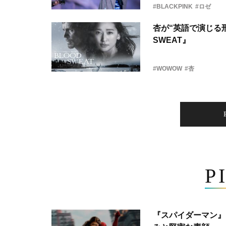
#BLACKPINK
#ロゼ
杏が“英語で演じる刑
SWEAT』
#WOWOW
#杏
P
『スパイダーマン』