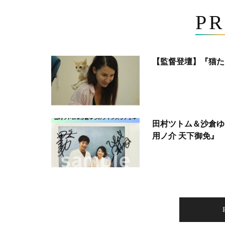
PR
【監督登壇】『猫た
田村ツトム＆沙倉ゆ
用ノ介 天下御免』