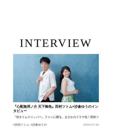
INTERVIEW
『心配無用ノ介 天下御免』田村ツトム×沙倉ゆうのイン
タビュー
『侍タイムスリッパー』ファンに贈る、まさかのドラマ化！田村ツトム×沙倉ゆうのが語
#田村ツトム
#沙倉ゆうの
2026.07.30