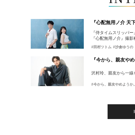
『心配無用ノ介 天
『侍タイムスリッパー
『心配無用ノ介』撮影
#田村ツトム
#沙倉ゆうの
『今から、親友やめ
沢村玲、親友から一線
#今から、親友やめようか