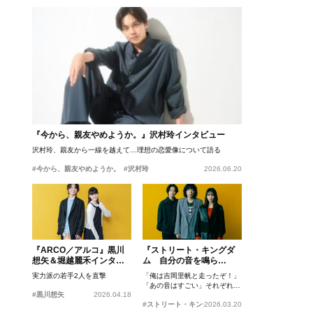
『今から、親友やめようか。』沢村玲インタビュー
沢村玲、親友から一線を越えて…理想の恋愛像について語る
#今から、親友やめようか。
#沢村玲
2026.06.20
『ARCO／アルコ』黒川
『ストリート・キングダ
想矢＆堀越麗禾インタビ
ム 自分の音を鳴ら
ュー
せ。』峯田和伸、若葉竜
実力派の若手2人を直撃
「俺は吉岡里帆と走ったぞ！」
也、吉岡里帆インタビュ
「あの音はすごい」それぞれの
ー
#黒川想矢
2026.04.18
忘れがたいシーンとは？
#ストリート・キングダム 自分の音を鳴らせ。
2026.03.20