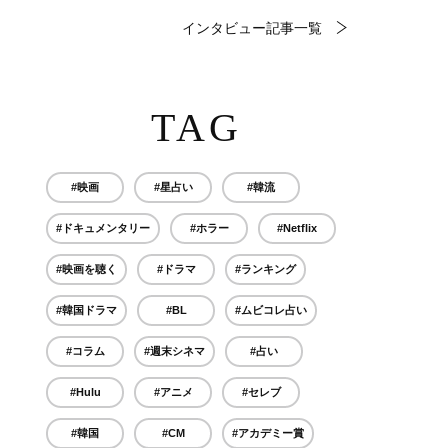
インタビュー記事一覧
TAG
#映画
#星占い
#韓流
#ドキュメンタリー
#ホラー
#Netflix
#映画を聴く
#ドラマ
#ランキング
#韓国ドラマ
#BL
#ムビコレ占い
#コラム
#週末シネマ
#占い
#Hulu
#アニメ
#セレブ
#韓国
#CM
#アカデミー賞