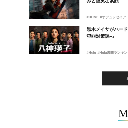
みと堅実な素顔
#DUNE
#オデュッセイア
黒木メイサがハード
犯罪対策課–』
#Hulu
#Hulu週間ランキ
M