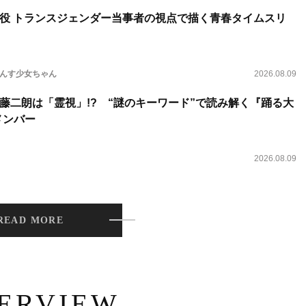
役 トランスジェンダー当事者の視点で描く青春タイムスリ
らんす少女ちゃん
2026.08.09
藤二朗は「霊視」!? “謎のキーワード”で読み解く『踊る大
新メンバー
2026.08.09
READ MORE
TERVIEW