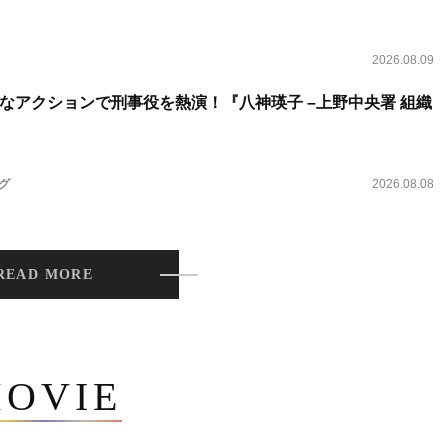
2026.08.09
なアクションで刑事役を熱演！『八神瑛子 –上野中央署 組織
ング
2026.08.08
READ MORE
OVIE