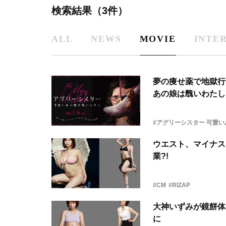
検索結果（3件）
ALL
NEWS
MOVIE
INTE
夢の痩せ薬で地獄行
あの娘は醜いわたし
#アグリーシスター 可愛
ウエスト、マイナス
業?!
#CM
#RIZAP
大神いずみが鏡餅体
に