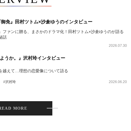
下御免』田村ツトム×沙倉ゆうのインタビュー
』ファンに贈る、まさかのドラマ化！田村ツトム×沙倉ゆうのが語る
秘話
2026.07.30
ようか。』沢村玲インタビュー
を越えて…理想の恋愛像について語る
。
#沢村玲
2026.06.20
READ MORE