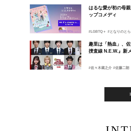
はるな愛が初の母親
ップコメディ
#LGBTQ＋
#となりのと
趣里は「熱血」、佐
捜査線 N.E.W.』
#佐々木蔵之介
#佐藤二朗
IN