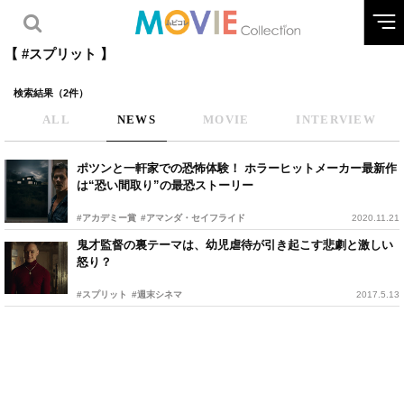
【 #スプリット 】
検索結果（2件）
ALL
NEWS
MOVIE
INTERVIEW
ポツンと一軒家での恐怖体験！ ホラーヒットメーカー最新作
は“恐い間取り”の最恐ストーリー
#アカデミー賞
#アマンダ・セイフライド
2020.11.21
鬼才監督の裏テーマは、幼児虐待が引き起こす悲劇と激しい
怒り？
#スプリット
#週末シネマ
2017.5.13