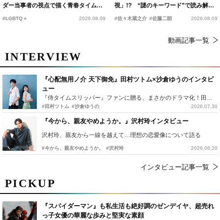
ダー当事者の視点で描く青春タイムス
視」!? “謎のキーワード”で読み解く
リップコメディ
『踊る大捜査線 N.E.W.』新メンバー
#LGBTQ＋
2026.08.09
#佐々木蔵之介
#佐藤二朗
2026.08.09
動画記事一覧
INTERVIEW
『心配無用ノ介 天下御免』田村ツトム×沙倉ゆうのインタビ
ュー
『侍タイムスリッパー』ファンに贈る、まさかのドラマ化！田村ツトム×沙倉ゆうのが語る『心配無用ノ介』撮影秘話
#田村ツトム
#沙倉ゆうの
2026.07.30
『今から、親友やめようか。』沢村玲インタビュー
沢村玲、親友から一線を越えて…理想の恋愛像について語る
#今から、親友やめようか。
#沢村玲
2026.06.20
インタビュー記事一覧
PICKUP
『スパイダーマン』も私生活も絶好調のゼンデイヤ、超売れ
っ子女優の華麗な歩みと堅実な素顔