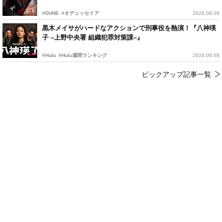
#DUNE
#オデュッセイア
2026.08.09
黒木メイサがハードなアクションで刑事役を熱演！『八神瑛
子 –上野中央署 組織犯罪対策課–』
#Hulu
#Hulu週間ランキング
2026.08.08
ピックアップ記事一覧