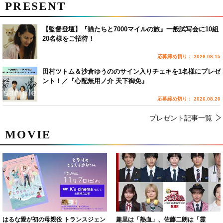
PRESENT
【監督登壇】『猫たちと7000マイルの旅』一般試写会に10組
20名様をご招待！
応募締め切り： 2026.08.15
田村ツトム＆沙倉ゆうののサイン入りチェキを1名様にプレゼ
ント！／『心配無用ノ介 天下御免』
応募締め切り： 2026.08.20
プレゼント記事一覧
MOVIE
はるな愛が初の母親役 トランスジェン
趣里は「熱血」、佐藤二朗は「霊