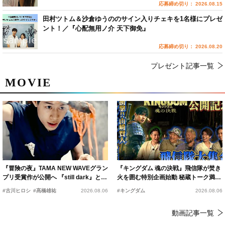
応募締め切り： 2026.08.15
田村ツトム＆沙倉ゆうののサイン入りチェキを1名様にプレゼ
ント！／『心配無用ノ介 天下御免』
応募締め切り： 2026.08.20
プレゼント記事一覧
MOVIE
『冒険の夜』TAMA NEW WAVEグラン
『キングダム 魂の決戦』飛信隊が焚き
プリ受賞作が公開へ 『still dark』と同
火を囲む特別企画始動 秘蔵トーク満載
時上映決定
の“キングダムキャンプ”開催
#古川ヒロシ
#髙橋雄祐
2026.08.06
#キングダム
2026.08.06
動画記事一覧