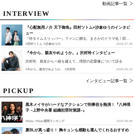
動画記事一覧
INTERVIEW
『心配無用ノ介 天下御免』田村ツトム×沙倉ゆうのインタビ
ュー
『侍タイムスリッパー』ファンに贈る、まさかのドラマ化！田村ツトム×沙倉ゆうのが語る『心配無用ノ介』撮影秘話
#田村ツトム
#沙倉ゆうの
2026.07.30
『今から、親友やめようか。』沢村玲インタビュー
沢村玲、親友から一線を越えて…理想の恋愛像について語る
#今から、親友やめようか。
#沢村玲
2026.06.20
インタビュー記事一覧
PICKUP
黒木メイサがハードなアクションで刑事役を熱演！『八神瑛
子 –上野中央署 組織犯罪対策課–』
#Hulu
#Hulu週間ランキング
2026.08.08
夏BLが真っ盛り！ 胸キュンも感動も運んでくれるおすすめ