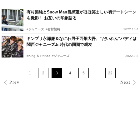
有村架純とSnow Man目黒蓮がほほ笑ましい初デートシーン
を撮影！ お互いの印象語る
#ジャニーズ
#有村架純
2022.10.4
キンプリ永瀬廉＆なにわ男子西畑大吾、“だいれん”バディは
関西ジャニーズJr.時代の同期で親友
#King ＆ Prince
#ジャニーズ
2022.9.8
...
1
2
3
4
5
22
Prev
Next