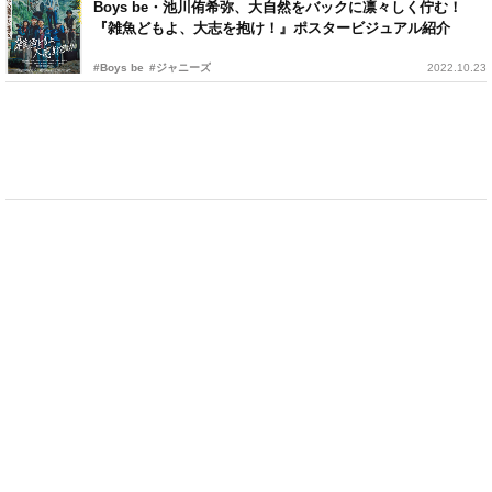
Boys be・池川侑希弥、大自然をバックに凛々しく佇む！
『雑魚どもよ、大志を抱け！』ポスタービジュアル紹介
#Boys be
#ジャニーズ
2022.10.23