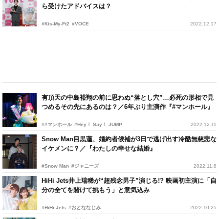
ら受けたアドバイスは？
#Kis-My-Ft2
#VOCE
2022.12.17
有頂天の中島裕翔の前に思わぬ“落とし穴”…必死の形相で見
つめるその先にあるのは？／6年ぶり主演作『#マンホール』
##マンホール
#Hey！ Say！ JUMP
2022.12.11
Snow Man目黒蓮、婚約者候補が3日で逃げ出す冷酷無慈悲な
イケメンに？／『わたしの幸せな結婚』
#Snow Man
#ジャニーズ
2022.11.8
HiHi Jets井上瑞稀が“超残念男子”演じる!? 映画初主演に「自
分の全てを賭けて挑もう」と意気込み
#HiHi Jets
#おとななじみ
2022.10.25