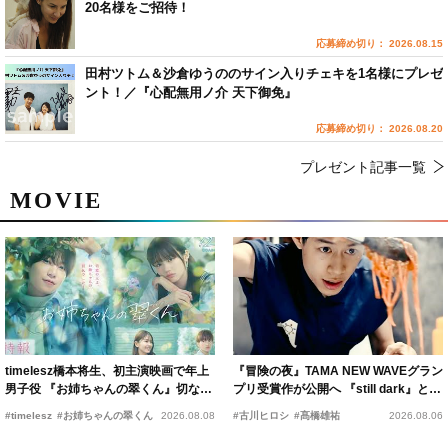
20名様をご招待！
応募締め切り： 2026.08.15
田村ツトム＆沙倉ゆうののサイン入りチェキを1名様にプレゼ
ント！／『心配無用ノ介 天下御免』
応募締め切り： 2026.08.20
プレゼント記事一覧
MOVIE
timelesz橋本将生、初主演映画で年上
『冒険の夜』TAMA NEW WAVEグラン
男子役 『お姉ちゃんの翠くん』切ない
プリ受賞作が公開へ 『still dark』と同
恋の幕開けを予感
時上映決定
#timelesz
#お姉ちゃんの翠くん
2026.08.08
#古川ヒロシ
#髙橋雄祐
2026.08.06