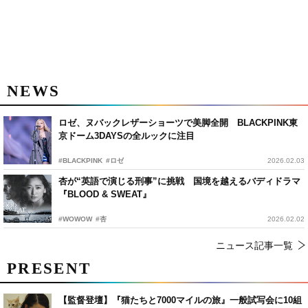
NEWS
ロゼ、ヌバックレザーショーツで美脚全開 BLACKPINK東
京ドーム3DAYSの全ルックに注目
#BLACKPINK
#ロゼ
2026.02.03
杏が“英語で演じる刑事”に挑戦 国境を越えるバディドラマ
『BLOOD & SWEAT』
#WOWOW
#杏
2026.02.02
ニュース記事一覧
PRESENT
【監督登壇】『猫たちと7000マイルの旅』一般試写会に10組