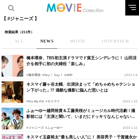
【 #ジャニーズ 】
検索結果（211件）
ALL
NEWS
MOVIE
INTERVIEW
橋本環奈、TBS初主演ドラマでド貧乏シンデレラに！ 山田涼
介を相手に初の夫婦役「楽しみ」
#橋本環奈
#Hey！ Say！ JUMP
2023.2.9
キスマイ藤ヶ谷太輔、出演決まって「めちゃめちゃテンショ
ン下がった」!? 過酷な撮影に臨んだ思いとは
#Kis-My-Ft2
#キスマイ
2023.1.20
ふぉ〜ゆ〜越岡裕貴＆工藤美桜がミュージカル時代活劇！撮
影前には「主演と聞いて、いまだにドッキリなんじゃないか
と」と弱気な一面吐露
#ジャニーズ
#ふぉ〜ゆ〜
2023.1.11
キスマイ玉森裕太“最も美しい人”に！ 美容男子・千賀健永か