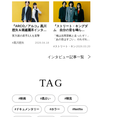
『ARCO／アルコ』黒川
『ストリート・キングダ
想矢＆堀越麗禾インタビ
ム 自分の音を鳴ら
ュー
せ。』峯田和伸、若葉竜
実力派の若手2人を直撃
「俺は吉岡里帆と走ったぞ！」
也、吉岡里帆インタビュ
「あの音はすごい」それぞれの
ー
#黒川想矢
2026.04.18
忘れがたいシーンとは？
#ストリート・キングダム 自分の音を鳴らせ。
2026.03.20
インタビュー記事一覧
TAG
#映画
#星占い
#韓流
#ドキュメンタリー
#ホラー
#Netflix