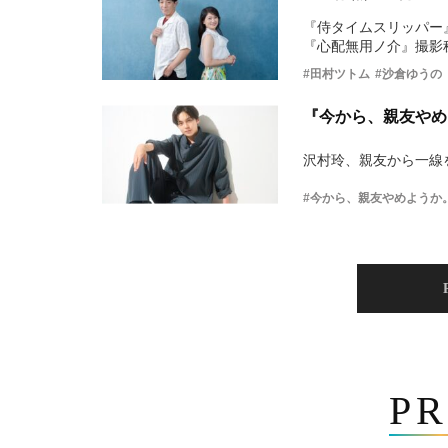
『侍タイムスリッパー
『心配無用ノ介』撮影
#田村ツトム
#沙倉ゆうの
『今から、親友やめ
沢村玲、親友から一線
#今から、親友やめようか
PR