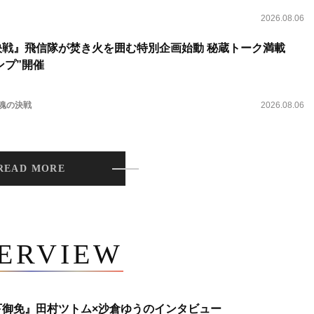
2026.08.06
決戦』飛信隊が焚き火を囲む特別企画始動 秘蔵トーク満載
ンプ”開催
 魂の決戦
2026.08.06
READ MORE
TERVIEW
下御免』田村ツトム×沙倉ゆうのインタビュー