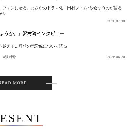
』ファンに贈る、まさかのドラマ化！田村ツトム×沙倉ゆうのが語る
秘話
2026.07.30
ようか。』沢村玲インタビュー
を越えて…理想の恋愛像について語る
。
#沢村玲
2026.06.20
READ MORE
ESENT