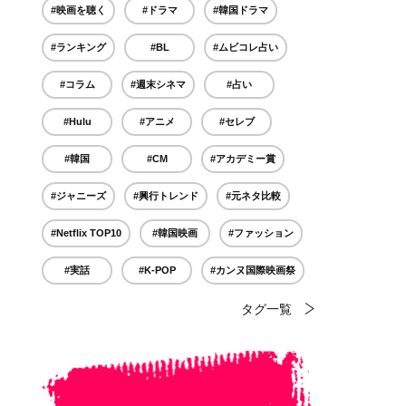
#映画を聴く
#ドラマ
#韓国ドラマ
#ランキング
#BL
#ムビコレ占い
#コラム
#週末シネマ
#占い
#Hulu
#アニメ
#セレブ
#韓国
#CM
#アカデミー賞
#ジャニーズ
#興行トレンド
#元ネタ比較
#Netflix TOP10
#韓国映画
#ファッション
#実話
#K-POP
#カンヌ国際映画祭
タグ一覧