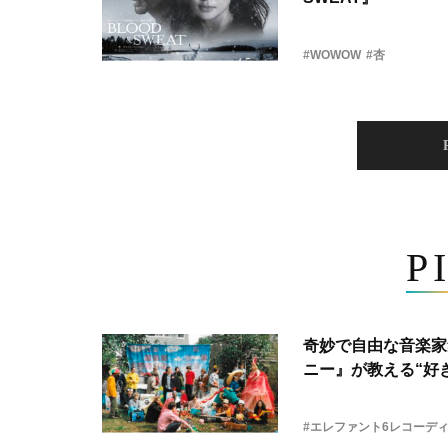
#WOWOW
#杏
P
奇妙で自由な音楽家
ニー』が教える“好き
#エレファント6レコーデ