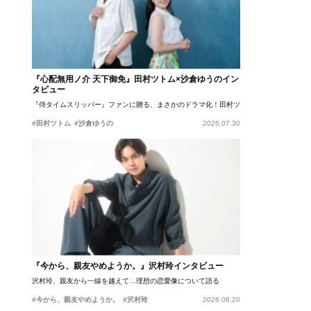
『心配無用ノ介 天下御免』田村ツトム×沙倉ゆうのイン
タビュー
『侍タイムスリッパー』ファンに贈る、まさかのドラマ化！田村ツトム×沙倉ゆうのが語
#田村ツトム
#沙倉ゆうの
2026.07.30
『今から、親友やめようか。』沢村玲インタビュー
沢村玲、親友から一線を越えて…理想の恋愛像について語る
#今から、親友やめようか。
#沢村玲
2026.06.20