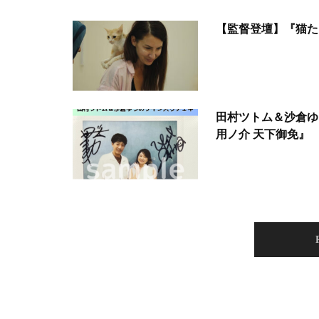
【監督登壇】『猫た
田村ツトム＆沙倉ゆ
用ノ介 天下御免』