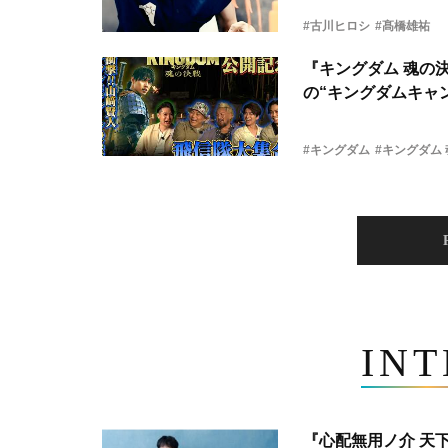
#古川ヒロシ
#髙橋雄祐
『キングダム 魂の
の“キングダムキャ
#キングダム
#キングダム
IN
『心配無用ノ介 天