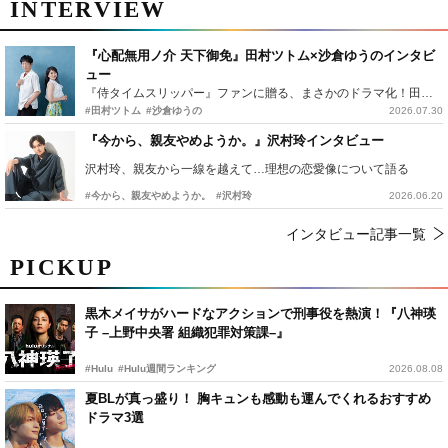
INTERVIEW
『心配無用ノ介 天下御免』田村ツトム×沙倉ゆうのインタビ
ュー
『侍タイムスリッパー』ファンに贈る、まさかのドラマ化！田村ツトム×沙倉ゆうのが語る『心配無用ノ介』撮影秘話
#田村ツトム
#沙倉ゆうの
2026.07.30
『今から、親友やめようか。』沢村玲インタビュー
沢村玲、親友から一線を越えて…理想の恋愛像について語る
#今から、親友やめようか。
#沢村玲
2026.06.20
インタビュー記事一覧
PICKUP
黒木メイサがハードなアクションで刑事役を熱演！『八神瑛
子 –上野中央署 組織犯罪対策課–』
#Hulu
#Hulu週間ランキング
2026.08.08
夏BLが真っ盛り！ 胸キュンも感動も運んでくれるおすすめ
ドラマ3選