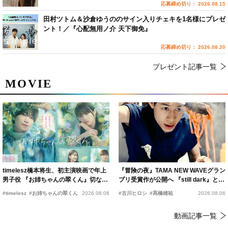
応募締め切り： 2026.08.15
田村ツトム＆沙倉ゆうののサイン入りチェキを1名様にプレゼ
ント！／『心配無用ノ介 天下御免』
応募締め切り： 2026.08.20
プレゼント記事一覧
MOVIE
timelesz橋本将生、初主演映画で年上
『冒険の夜』TAMA NEW WAVEグラン
男子役 『お姉ちゃんの翠くん』切ない
プリ受賞作が公開へ 『still dark』と同
恋の幕開けを予感
時上映決定
#timelesz
#お姉ちゃんの翠くん
2026.08.08
#古川ヒロシ
#髙橋雄祐
2026.08.06
動画記事一覧