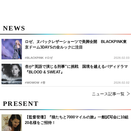
NEWS
ロゼ、ヌバックレザーショーツで美脚全開 BLACKPINK東
京ドーム3DAYSの全ルックに注目
#BLACKPINK
#ロゼ
2026.02.03
杏が“英語で演じる刑事”に挑戦 国境を越えるバディドラマ
『BLOOD & SWEAT』
#WOWOW
#杏
2026.02.02
ニュース記事一覧
PRESENT
【監督登壇】『猫たちと7000マイルの旅』一般試写会に10組
20名様をご招待！