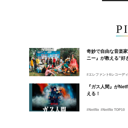
P
奇妙で自由な音楽家
ニー』が教える“好き
#エレファント6レコーデ
『ガス人間』がNetf
える！
#Netflix
#Netflix TOP10