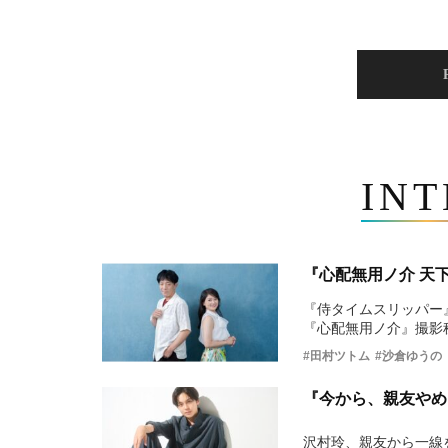
IN
『心配無用ノ介 天
『侍タイムスリッパー
『心配無用ノ介』撮影
#田村ツトム
#沙倉ゆうの
『今から、親友やめ
沢村玲、親友から一線