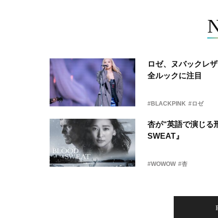
ロゼ、ヌバックレザー
全ルックに注目
#BLACKPINK
#ロゼ
杏が“英語で演じる刑
SWEAT』
#WOWOW
#杏