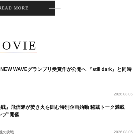
READ MORE
OVIE
NEW WAVEグランプリ受賞作が公開へ 『still dark』と同時
2026.08.06
決戦』飛信隊が焚き火を囲む特別企画始動 秘蔵トーク満載
ンプ”開催
 魂の決戦
2026.08.06