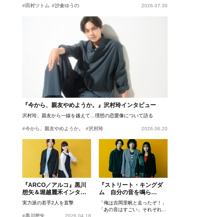
#田村ツトム
#沙倉ゆうの
2026.07.30
『今から、親友やめようか。』沢村玲インタビュー
沢村玲、親友から一線を越えて…理想の恋愛像について語る
#今から、親友やめようか。
#沢村玲
2026.06.20
『ARCO／アルコ』黒川
『ストリート・キングダ
想矢＆堀越麗禾インタビ
ム 自分の音を鳴ら
ュー
せ。』峯田和伸、若葉竜
実力派の若手2人を直撃
「俺は吉岡里帆と走ったぞ！」
也、吉岡里帆インタビュ
「あの音はすごい」それぞれの
ー
#黒川想矢
2026.04.18
忘れがたいシーンとは？