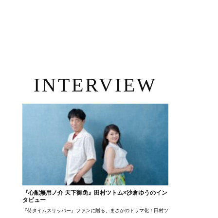
INTERVIEW
『心配無用ノ介 天下御免』田村ツトム×沙倉ゆうのイン
タビュー
『侍タイムスリッパー』ファンに贈る、まさかのドラマ化！田村ツトム×沙倉ゆうのが語