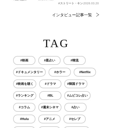
#ストリート・キングダム 自分の音を鳴らせ。
2026.03.20
インタビュー記事一覧
TAG
#映画
#星占い
#韓流
#ドキュメンタリー
#ホラー
#Netflix
#映画を聴く
#ドラマ
#韓国ドラマ
#ランキング
#BL
#ムビコレ占い
#コラム
#週末シネマ
#占い
#Hulu
#アニメ
#セレブ