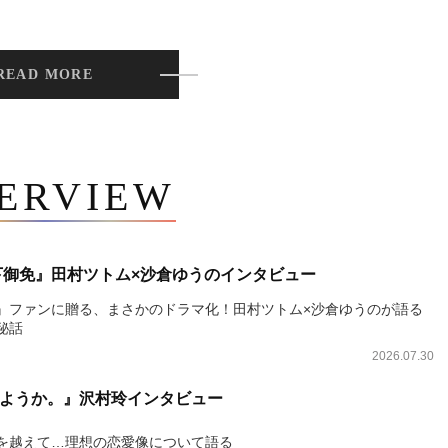
READ MORE
TERVIEW
下御免』田村ツトム×沙倉ゆうのインタビュー
』ファンに贈る、まさかのドラマ化！田村ツトム×沙倉ゆうのが語る
秘話
2026.07.30
ようか。』沢村玲インタビュー
を越えて…理想の恋愛像について語る