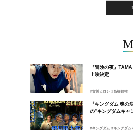
M
『冒険の夜』TAMA 
上映決定
#古川ヒロシ
#髙橋雄祐
『キングダム 魂の
の“キングダムキャ
#キングダム
#キングダム