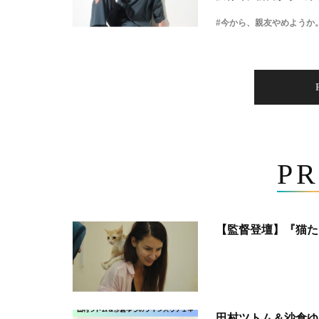
#今から、親友やめようか
PR
【監督登壇】『猫た
田村ツトム＆沙倉ゆ