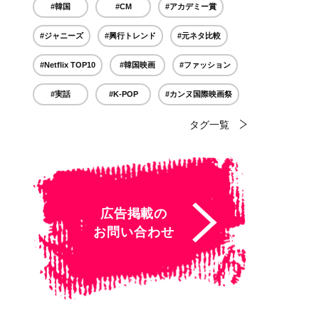
#韓国
#CM
#アカデミー賞
#ジャニーズ
#興行トレンド
#元ネタ比較
#Netflix TOP10
#韓国映画
#ファッション
#実話
#K-POP
#カンヌ国際映画祭
タグ一覧
広告掲載の
お問い合わせ