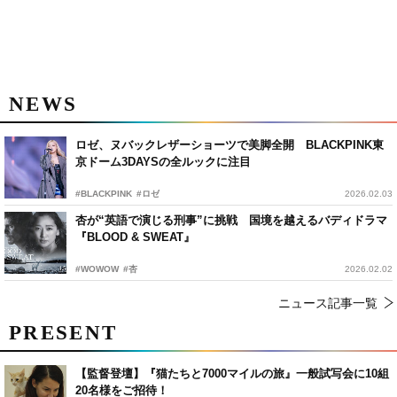
NEWS
ロゼ、ヌバックレザーショーツで美脚全開 BLACKPINK東
京ドーム3DAYSの全ルックに注目
#BLACKPINK
#ロゼ
2026.02.03
杏が“英語で演じる刑事”に挑戦 国境を越えるバディドラマ
『BLOOD & SWEAT』
#WOWOW
#杏
2026.02.02
ニュース記事一覧
PRESENT
【監督登壇】『猫たちと7000マイルの旅』一般試写会に10組
20名様をご招待！