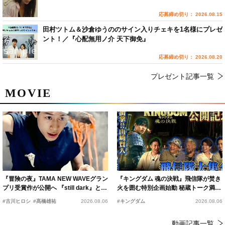
応募締め切り： 2026.08.15
田村ツトム＆沙倉ゆうののサイン入りチェキを1名様にプレゼ
ント！／『心配無用ノ介 天下御免』
応募締め切り： 2026.08.20
プレゼント記事一覧
MOVIE
『冒険の夜』TAMA NEW WAVEグラン
『キングダム 魂の決戦』飛信隊が焚き
プリ受賞作が公開へ 『still dark』と同
火を囲む特別企画始動 秘蔵トーク満載
時上映決定
の“キングダムキャンプ”開催
#古川ヒロシ
#髙橋雄祐
2026.08.06
#キングダム
2026.08.06
動画記事一覧