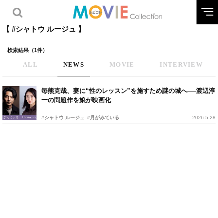
【 #シャトウ ルージュ 】
検索結果（1件）
ALL
NEWS
MOVIE
INTERVIEW
毎熊克哉、妻に“性のレッスン”を施すため謎の城へ──渡辺淳
一の問題作を娘が映画化
#シャトウ ルージュ
#月がみている
2026.5.28