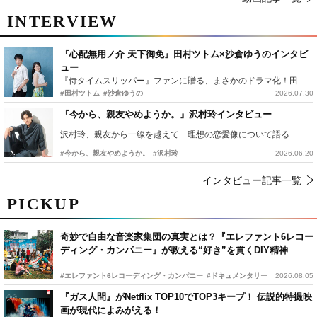
INTERVIEW
『心配無用ノ介 天下御免』田村ツトム×沙倉ゆうのインタビ
ュー
『侍タイムスリッパー』ファンに贈る、まさかのドラマ化！田村ツトム×沙倉ゆうのが語る『心配無用ノ介』撮影秘話
#田村ツトム
#沙倉ゆうの
2026.07.30
『今から、親友やめようか。』沢村玲インタビュー
沢村玲、親友から一線を越えて…理想の恋愛像について語る
#今から、親友やめようか。
#沢村玲
2026.06.20
インタビュー記事一覧
PICKUP
奇妙で自由な音楽家集団の真実とは？『エレファント6レコー
ディング・カンパニー』が教える“好き”を貫くDIY精神
#エレファント6レコーディング・カンパニー
#ドキュメンタリー
2026.08.05
『ガス人間』がNetflix TOP10でTOP3キープ！ 伝説的特撮映
画が現代によみがえる！