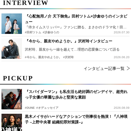
INTERVIEW
『心配無用ノ介 天下御免』田村ツトム×沙倉ゆうのインタビ
ュー
『侍タイムスリッパー』ファンに贈る、まさかのドラマ化！田村ツトム×沙倉ゆうのが語る『心配無用ノ介』撮影秘話
#田村ツトム
#沙倉ゆうの
2026.07.30
『今から、親友やめようか。』沢村玲インタビュー
沢村玲、親友から一線を越えて…理想の恋愛像について語る
#今から、親友やめようか。
#沢村玲
2026.06.20
インタビュー記事一覧
PICKUP
『スパイダーマン』も私生活も絶好調のゼンデイヤ、超売れ
っ子女優の華麗な歩みと堅実な素顔
#DUNE
#オデュッセイア
2026.08.09
黒木メイサがハードなアクションで刑事役を熱演！『八神瑛
子 –上野中央署 組織犯罪対策課–』