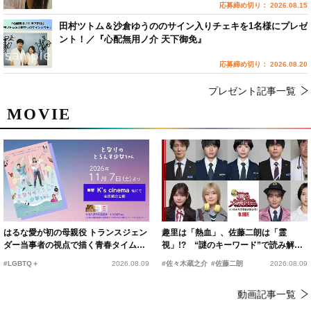
応募締め切り： 2026.08.15
田村ツトム＆沙倉ゆうののサイン入りチェキを1名様にプレゼ
ント！／『心配無用ノ介 天下御免』
応募締め切り： 2026.08.20
プレゼント記事一覧
MOVIE
はるな愛が初の母親役 トランスジェン
趣里は「熱血」、佐藤二朗は「霊
ダー当事者の視点で描く青春タイムス
視」!? “謎のキーワード”で読み解く
リップコメディ
『踊る大捜査線 N.E.W.』新メンバー
#LGBTQ＋
2026.08.09
#佐々木蔵之介
#佐藤二朗
2026.08.09
動画記事一覧