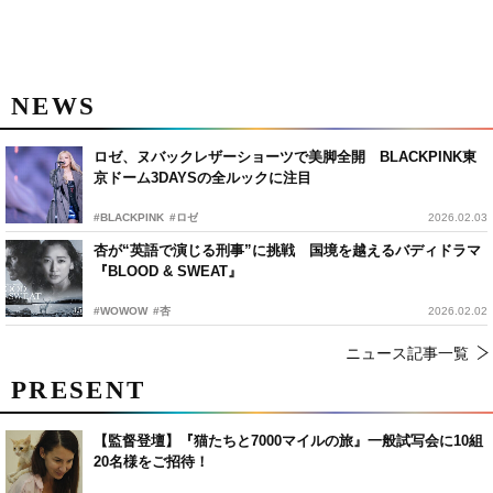
NEWS
ロゼ、ヌバックレザーショーツで美脚全開 BLACKPINK東
京ドーム3DAYSの全ルックに注目
#BLACKPINK
#ロゼ
2026.02.03
杏が“英語で演じる刑事”に挑戦 国境を越えるバディドラマ
『BLOOD & SWEAT』
#WOWOW
#杏
2026.02.02
ニュース記事一覧
PRESENT
【監督登壇】『猫たちと7000マイルの旅』一般試写会に10組
20名様をご招待！