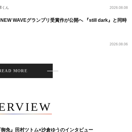
翠くん
2026.08.08
NEW WAVEグランプリ受賞作が公開へ 『still dark』と同時
2026.08.06
READ MORE
TERVIEW
下御免』田村ツトム×沙倉ゆうのインタビュー