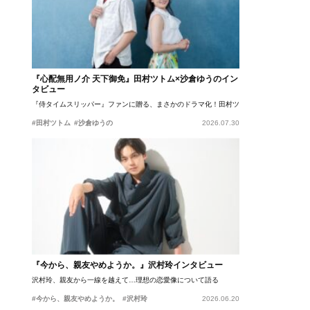
『心配無用ノ介 天下御免』田村ツトム×沙倉ゆうのイン
タビュー
『侍タイムスリッパー』ファンに贈る、まさかのドラマ化！田村ツトム×沙倉ゆうのが語
#田村ツトム
#沙倉ゆうの
2026.07.30
『今から、親友やめようか。』沢村玲インタビュー
沢村玲、親友から一線を越えて…理想の恋愛像について語る
#今から、親友やめようか。
#沢村玲
2026.06.20