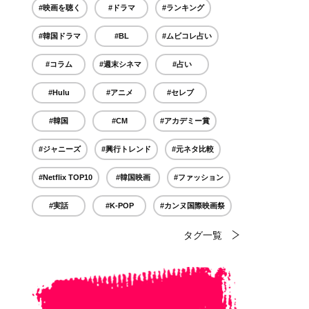
#映画を聴く
#ドラマ
#ランキング
#韓国ドラマ
#BL
#ムビコレ占い
#コラム
#週末シネマ
#占い
#Hulu
#アニメ
#セレブ
#韓国
#CM
#アカデミー賞
#ジャニーズ
#興行トレンド
#元ネタ比較
#Netflix TOP10
#韓国映画
#ファッション
#実話
#K-POP
#カンヌ国際映画祭
タグ一覧