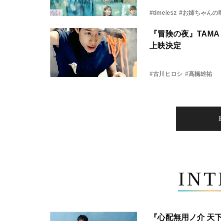
#timelesz
#お姉ちゃんの
『冒険の夜』TAMA 
上映決定
#古川ヒロシ
#髙橋雄祐
IN
『心配無用ノ介 天