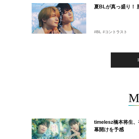
夏BLが真っ盛り！
#BL
#コントラスト
M
timelesz橋本
幕開けを予感