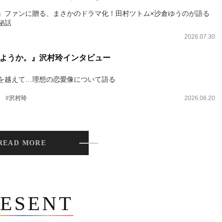
』ファンに贈る、まさかのドラマ化！田村ツトム×沙倉ゆうのが語る
秘話
2026.07.30
ようか。』沢村玲インタビュー
を越えて…理想の恋愛像について語る
。
#沢村玲
2026.06.20
READ MORE
ESENT