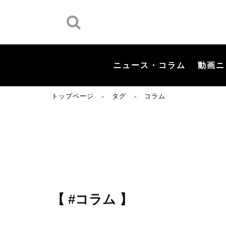
ニュース・コラム
動画ニ
トップページ
タグ
コラム
＞
＞
【 #コラム 】