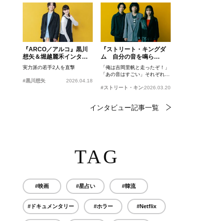
『ARCO／アルコ』黒川
『ストリート・キングダ
想矢＆堀越麗禾インタビ
ム 自分の音を鳴ら
ュー
せ。』峯田和伸、若葉竜
実力派の若手2人を直撃
「俺は吉岡里帆と走ったぞ！」
也、吉岡里帆インタビュ
「あの音はすごい」それぞれの
ー
#黒川想矢
2026.04.18
忘れがたいシーンとは？
#ストリート・キングダム 自分の音を鳴らせ。
2026.03.20
インタビュー記事一覧
TAG
#映画
#星占い
#韓流
#ドキュメンタリー
#ホラー
#Netflix