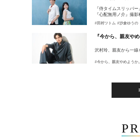
『侍タイムスリッパー
『心配無用ノ介』撮影
#田村ツトム
#沙倉ゆうの
『今から、親友やめ
沢村玲、親友から一線
#今から、親友やめようか
PR