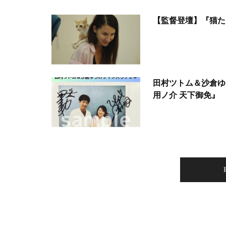
【監督登壇】『猫た
田村ツトム＆沙倉ゆ
用ノ介 天下御免』