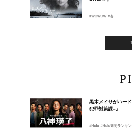
#WOWOW
#杏
P
黒木メイサがハード
犯罪対策課–』
#Hulu
#Hulu週間ランキ