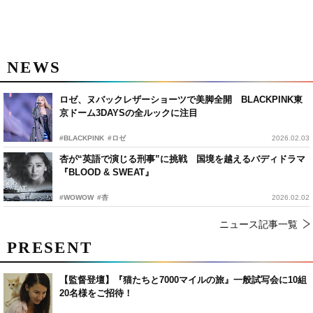
NEWS
ロゼ、ヌバックレザーショーツで美脚全開 BLACKPINK東
京ドーム3DAYSの全ルックに注目
#BLACKPINK
#ロゼ
2026.02.03
杏が“英語で演じる刑事”に挑戦 国境を越えるバディドラマ
『BLOOD & SWEAT』
#WOWOW
#杏
2026.02.02
ニュース記事一覧
PRESENT
【監督登壇】『猫たちと7000マイルの旅』一般試写会に10組
20名様をご招待！