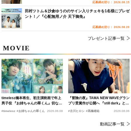
応募締め切り： 2026.08.15
田村ツトム＆沙倉ゆうののサイン入りチェキを1名様にプレゼ
ント！／『心配無用ノ介 天下御免』
応募締め切り： 2026.08.20
プレゼント記事一覧
MOVIE
timelesz橋本将生、初主演映画で年上
『冒険の夜』TAMA NEW WAVEグラン
男子役 『お姉ちゃんの翠くん』切ない
プリ受賞作が公開へ 『still dark』と同
恋の幕開けを予感
時上映決定
#timelesz
#お姉ちゃんの翠くん
2026.08.08
#古川ヒロシ
#髙橋雄祐
2026.08.06
動画記事一覧