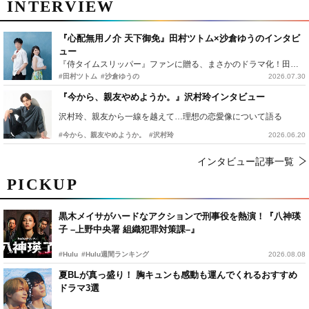
INTERVIEW
『心配無用ノ介 天下御免』田村ツトム×沙倉ゆうのインタビ
ュー
『侍タイムスリッパー』ファンに贈る、まさかのドラマ化！田村ツトム×沙倉ゆうのが語る『心配無用ノ介』撮影秘話
#田村ツトム
#沙倉ゆうの
2026.07.30
『今から、親友やめようか。』沢村玲インタビュー
沢村玲、親友から一線を越えて…理想の恋愛像について語る
#今から、親友やめようか。
#沢村玲
2026.06.20
インタビュー記事一覧
PICKUP
黒木メイサがハードなアクションで刑事役を熱演！『八神瑛
子 –上野中央署 組織犯罪対策課–』
#Hulu
#Hulu週間ランキング
2026.08.08
夏BLが真っ盛り！ 胸キュンも感動も運んでくれるおすすめ
ドラマ3選