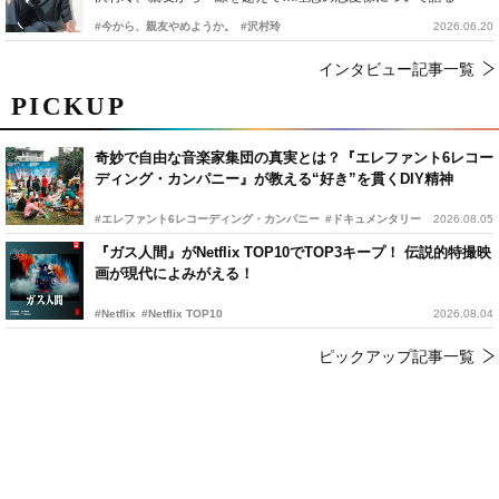
#今から、親友やめようか。
#沢村玲
2026.06.20
インタビュー記事一覧
PICKUP
奇妙で自由な音楽家集団の真実とは？『エレファント6レコー
ディング・カンパニー』が教える“好き”を貫くDIY精神
#エレファント6レコーディング・カンパニー
#ドキュメンタリー
2026.08.05
『ガス人間』がNetflix TOP10でTOP3キープ！ 伝説的特撮映
画が現代によみがえる！
#Netflix
#Netflix TOP10
2026.08.04
ピックアップ記事一覧