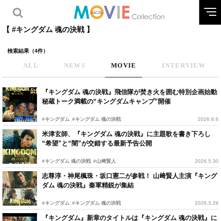
【 #キングダム 魂の決戦 】
検索結果（4件）
ALL
NEWS
MOVIE
INTERVIEW
『キングダム 魂の決戦』飛信隊が焚き火を囲む特別企画始動
秘蔵トーク満載の“キングダムキャンプ”開催
#キングダム
#キングダム 魂の決戦
2026.8.6
米津玄師、『キングダム 魂の決戦』に主題歌を書き下ろし
“希望”と“闇”が交錯する最新予告公開
#キングダム 魂の決戦
#山﨑賢人
2026.5.30
志尊淳・神尾楓珠・坂口憲二が参戦！ 山﨑賢人主演『キング
ダム 魂の決戦』秦軍精鋭が集結
#キングダム
#キングダム 魂の決戦
2026.3.29
『キングダム』新章のタイトルは『キングダム 魂の決戦』に