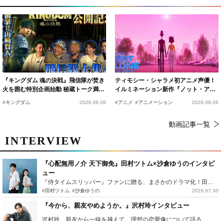
『キングダム 魂の決戦』飛信隊が焚き
ティモシー・シャラメ初アニメ声優！
火を囲む特別企画始動 秘蔵トーク満載
イルミネーション新作『ノット・アロ
の“キングダムキャンプ”開催
ーン』2027年公開決定
#キングダム
2026.08.06
#アニメ
#アニメーション
2026.08.06
動画記事一覧
INTERVIEW
『心配無用ノ介 天下御免』田村ツトム×沙倉ゆうのインタビ
ュー
『侍タイムスリッパー』ファンに贈る、まさかのドラマ化！田村ツトム×沙倉ゆうのが語る『心配無用ノ介』撮影秘話
#田村ツトム
#沙倉ゆうの
2026.07.30
『今から、親友やめようか。』沢村玲インタビュー
沢村玲、親友から一線を越えて…理想の恋愛像について語る