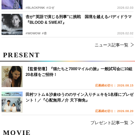
#BLACKPINK
#ロゼ
2026.02.03
杏が“英語で演じる刑事”に挑戦 国境を越えるバディドラマ
『BLOOD & SWEAT』
#WOWOW
#杏
2026.02.02
ニュース記事一覧
PRESENT
【監督登壇】『猫たちと7000マイルの旅』一般試写会に10組
20名様をご招待！
応募締め切り： 2026.08.15
田村ツトム＆沙倉ゆうののサイン入りチェキを1名様にプレゼ
ント！／『心配無用ノ介 天下御免』
応募締め切り： 2026.08.20
プレゼント記事一覧
MOVIE