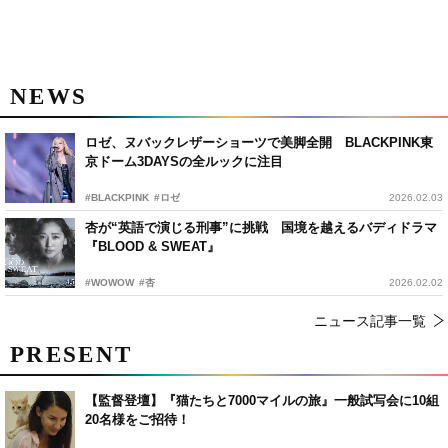
NEWS
ロゼ、ヌバックレザーショーツで美脚全開 BLACKPINK東
京ドーム3DAYSの全ルックに注目
#BLACKPINK
#ロゼ
2026.02.03
杏が“英語で演じる刑事”に挑戦 国境を越えるバディドラマ
『BLOOD & SWEAT』
#WOWOW
#杏
2026.02.02
ニュース記事一覧
PRESENT
【監督登壇】『猫たちと7000マイルの旅』一般試写会に10組
20名様をご招待！