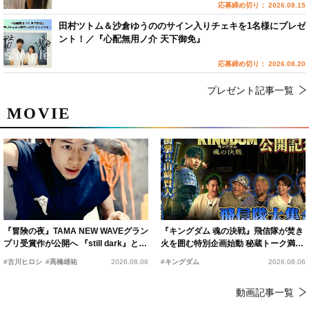
応募締め切り： 2026.08.15
田村ツトム＆沙倉ゆうののサイン入りチェキを1名様にプレゼ
ント！／『心配無用ノ介 天下御免』
応募締め切り： 2026.08.20
プレゼント記事一覧
MOVIE
『冒険の夜』TAMA NEW WAVEグラン
『キングダム 魂の決戦』飛信隊が焚き
プリ受賞作が公開へ 『still dark』と同
火を囲む特別企画始動 秘蔵トーク満載
時上映決定
の“キングダムキャンプ”開催
#古川ヒロシ
#髙橋雄祐
2026.08.06
#キングダム
2026.08.06
動画記事一覧