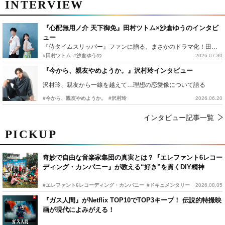
INTERVIEW
『心配無用ノ介 天下御免』田村ツトム×沙倉ゆうのインタビ
ュー
『侍タイムスリッパー』ファンに贈る、まさかのドラマ化！田村ツトム×沙倉ゆうのが語る『心配無用ノ介』撮影秘話
#田村ツトム
#沙倉ゆうの
2026.07.30
『今から、親友やめようか。』沢村玲インタビュー
沢村玲、親友から一線を越えて…理想の恋愛像について語る
#今から、親友やめようか。
#沢村玲
2026.06.20
インタビュー記事一覧
PICKUP
奇妙で自由な音楽家集団の真実とは？『エレファント6レコー
ディング・カンパニー』が教える“好き”を貫くDIY精神
#エレファント6レコーディング・カンパニー
#ドキュメンタリー
2026.08.05
『ガス人間』がNetflix TOP10でTOP3キープ！ 伝説的特撮映
画が現代によみがえる！