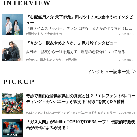
INTERVIEW
『心配無用ノ介 天下御免』田村ツトム×沙倉ゆうのインタビ
ュー
『侍タイムスリッパー』ファンに贈る、まさかのドラマ化！田村ツトム×沙倉ゆうのが語る『心配無用ノ介』撮影秘話
#田村ツトム
#沙倉ゆうの
2026.07.30
『今から、親友やめようか。』沢村玲インタビュー
沢村玲、親友から一線を越えて…理想の恋愛像について語る
#今から、親友やめようか。
#沢村玲
2026.06.20
インタビュー記事一覧
PICKUP
奇妙で自由な音楽家集団の真実とは？『エレファント6レコー
ディング・カンパニー』が教える“好き”を貫くDIY精神
#エレファント6レコーディング・カンパニー
#ドキュメンタリー
2026.08.05
『ガス人間』がNetflix TOP10でTOP3キープ！ 伝説的特撮映
画が現代によみがえる！