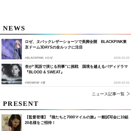
NEWS
ロゼ、ヌバックレザーショーツで美脚全開 BLACKPINK東
京ドーム3DAYSの全ルックに注目
#BLACKPINK
#ロゼ
2026.02.03
杏が“英語で演じる刑事”に挑戦 国境を越えるバディドラマ
『BLOOD & SWEAT』
#WOWOW
#杏
2026.02.02
ニュース記事一覧
PRESENT
【監督登壇】『猫たちと7000マイルの旅』一般試写会に10組
20名様をご招待！