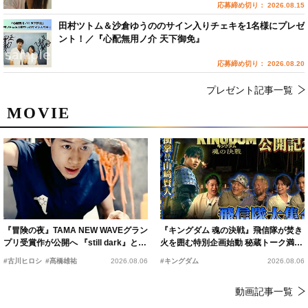
応募締め切り： 2026.08.15
田村ツトム＆沙倉ゆうののサイン入りチェキを1名様にプレゼ
ント！／『心配無用ノ介 天下御免』
応募締め切り： 2026.08.20
プレゼント記事一覧
MOVIE
『冒険の夜』TAMA NEW WAVEグラン
『キングダム 魂の決戦』飛信隊が焚き
プリ受賞作が公開へ 『still dark』と同
火を囲む特別企画始動 秘蔵トーク満載
時上映決定
の“キングダムキャンプ”開催
#古川ヒロシ
#髙橋雄祐
2026.08.06
#キングダム
2026.08.06
動画記事一覧