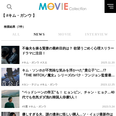
【 #キム・ガンウ 】
検索結果（7件）
ALL
NEWS
MOVIE
INTERVIEW
不倫夫を操る賢妻の最終目的は？ 欲望うごめく心理スリラー
ドラマに注目！
#キム・ガンウ
#スエ
2025.11.20
キム・ソンホが不気味な笑みを浮かべた”貴公子”に…!?
『THE WITCH／魔女』シリーズのパク・フンジョン監督最新
作 公開決定
#カン・テジュ
#キム・ガンウ
2023.12.25
“ベッドシーンの帝王”も！ ヒョンビン、チャン・ヒョク…40
代でも色気ダダ洩れ韓国人俳優5人！
#5選
#キム・ガンウ
2023.5.24
優しすぎる夫、謎の遺体に怪しい隣人…ソ・イェジ最新作は