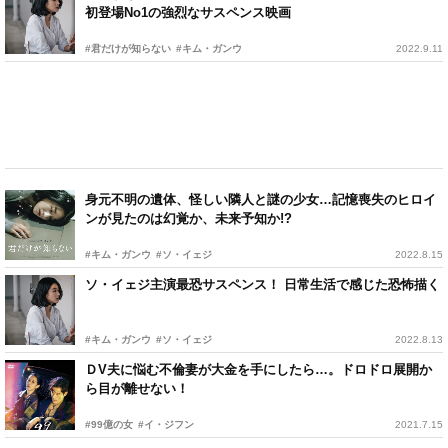
初登場No1の強烈なサスペンス映画
#君だけが知らない
#キム・ガンウ
2022.9.11
身元不明の遺体、怪しい隣人と謎の少女…記憶喪失のヒロイ
ンが見たのは幻覚か、未来予知か!?
#キム・ガンウ
#ソ・イェジ
2022.8.15
ソ・イェジ主演最恐サスペンス！ 日常生活で感じた恐怖描く
#キム・ガンウ
#ソ・イェジ
2022.8.13
ＤV夫に悩む不倫妻が大金を手にしたら…。ドロドロ展開か
ら目が離せない！
#99億の女
#イ・ジフン
2021.7.15