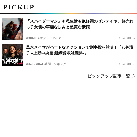
PICKUP
『スパイダーマン』も私生活も絶好調のゼンデイヤ、超売れ
っ子女優の華麗な歩みと堅実な素顔
#DUNE
#オデュッセイア
2026.08.09
黒木メイサがハードなアクションで刑事役を熱演！『八神瑛
子 –上野中央署 組織犯罪対策課–』
#Hulu
#Hulu週間ランキング
2026.08.08
ピックアップ記事一覧