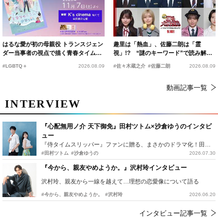
はるな愛が初の母親役 トランスジェン
趣里は「熱血」、佐藤二朗は「霊
ダー当事者の視点で描く青春タイムス
視」!? “謎のキーワード”で読み解く
リップコメディ
『踊る大捜査線 N.E.W.』新メンバー
#LGBTQ＋
2026.08.09
#佐々木蔵之介
#佐藤二朗
2026.08.09
動画記事一覧
INTERVIEW
『心配無用ノ介 天下御免』田村ツトム×沙倉ゆうのインタビ
ュー
『侍タイムスリッパー』ファンに贈る、まさかのドラマ化！田村ツトム×沙倉ゆうのが語る『心配無用ノ介』撮影秘話
#田村ツトム
#沙倉ゆうの
2026.07.30
『今から、親友やめようか。』沢村玲インタビュー
沢村玲、親友から一線を越えて…理想の恋愛像について語る
#今から、親友やめようか。
#沢村玲
2026.06.20
インタビュー記事一覧