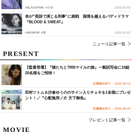
#BLACKPINK
#ロゼ
2026.02.03
杏が“英語で演じる刑事”に挑戦 国境を越えるバディドラマ
『BLOOD & SWEAT』
#WOWOW
#杏
2026.02.02
ニュース記事一覧
PRESENT
【監督登壇】『猫たちと7000マイルの旅』一般試写会に10組
20名様をご招待！
応募締め切り： 2026.08.15
田村ツトム＆沙倉ゆうののサイン入りチェキを1名様にプレゼ
ント！／『心配無用ノ介 天下御免』
応募締め切り： 2026.08.20
プレゼント記事一覧
MOVIE