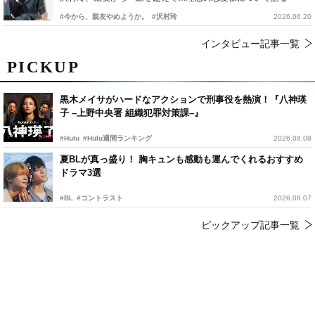
#今から、親友やめようか。
#沢村玲
2026.06.20
インタビュー記事一覧
PICKUP
黒木メイサがハードなアクションで刑事役を熱演！『八神瑛
子 –上野中央署 組織犯罪対策課–』
#Hulu
#Hulu週間ランキング
2026.08.08
夏BLが真っ盛り！ 胸キュンも感動も運んでくれるおすすめ
ドラマ3選
#BL
#コントラスト
2026.08.07
ピックアップ記事一覧