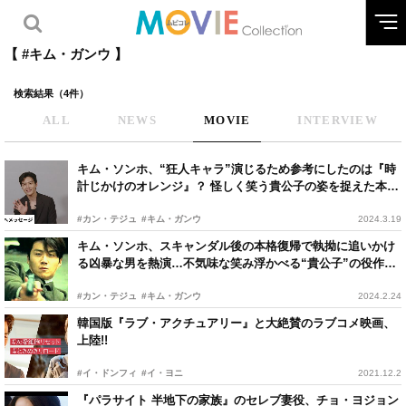
【 #キム・ガンウ 】
検索結果（4件）
ALL
NEWS
MOVIE
INTERVIEW
キム・ソンホ、“狂人キャラ”演じるため参考にしたのは『時
計じかけのオレンジ』？ 怪しく笑う貴公子の姿を捉えた本編
映像
#カン・テジュ
#キム・ガンウ
2024.3.19
キム・ソンホ、スキャンダル後の本格復帰で執拗に追いかけ
る凶暴な男を熱演…不気味な笑み浮かべる“貴公子”の役作り
は？
#カン・テジュ
#キム・ガンウ
2024.2.24
韓国版『ラブ・アクチュアリー』と大絶賛のラブコメ映画、
上陸!!
#イ・ドンフィ
#イ・ヨニ
2021.12.2
『パラサイト 半地下の家族』のセレブ妻役、チョ・ヨジョン