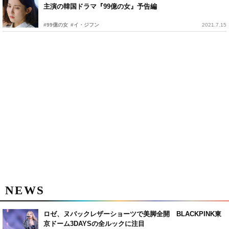
主演の韓国ドラマ『99億の女』予告編
#99億の女
#イ・ジフン
2021.7.15
NEWS
ロゼ、ヌバックレザーショーツで美脚全開 BLACKPINK東
京ドーム3DAYSの全ルックに注目