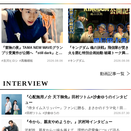
『冒険の夜』TAMA NEW WAVEグラン
『キングダム 魂の決戦』飛信隊が焚き
プリ受賞作が公開へ 『still dark』と同
火を囲む特別企画始動 秘蔵トーク満載
時上映決定
の“キングダムキャンプ”開催
#古川ヒロシ
#髙橋雄祐
2026.08.06
#キングダム
2026.08.06
動画記事一覧
INTERVIEW
『心配無用ノ介 天下御免』田村ツトム×沙倉ゆうのインタビ
ュー
『侍タイムスリッパー』ファンに贈る、まさかのドラマ化！田村ツトム×沙倉ゆうのが語る『心配無用ノ介』撮影秘話
#田村ツトム
#沙倉ゆうの
2026.07.30
『今から、親友やめようか。』沢村玲インタビュー
沢村玲、親友から一線を越えて…理想の恋愛像について語る