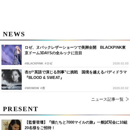
NEWS
ロゼ、ヌバックレザーショーツで美脚全開 BLACKPINK東
京ドーム3DAYSの全ルックに注目
#BLACKPINK
#ロゼ
2026.02.03
杏が“英語で演じる刑事”に挑戦 国境を越えるバディドラマ
『BLOOD & SWEAT』
#WOWOW
#杏
2026.02.02
ニュース記事一覧
PRESENT
【監督登壇】『猫たちと7000マイルの旅』一般試写会に10組
20名様をご招待！