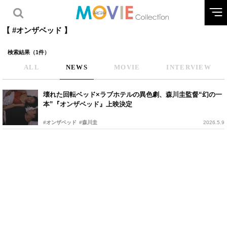
【 #オンザベッド 】
検索結果（1件）
ALL
NEWS
MOVIE
INTERVIEW
壊れた回転ベッド×ラブホテルの異色劇、森川圭監督“幻の一
本”『オンザベッド』上映決定
#オンザベッド
#森川圭
2026.5.9