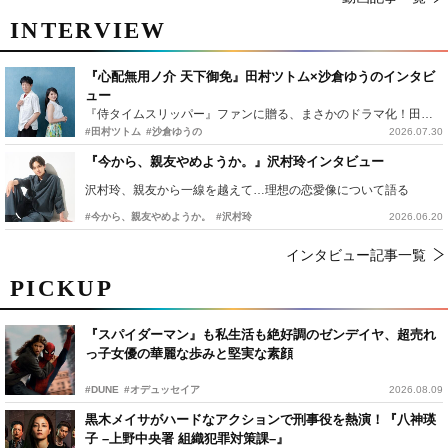
INTERVIEW
『心配無用ノ介 天下御免』田村ツトム×沙倉ゆうのインタビ
ュー
『侍タイムスリッパー』ファンに贈る、まさかのドラマ化！田村ツトム×沙倉ゆうのが語る『心配無用ノ介』撮影秘話
#田村ツトム
#沙倉ゆうの
2026.07.30
『今から、親友やめようか。』沢村玲インタビュー
沢村玲、親友から一線を越えて…理想の恋愛像について語る
#今から、親友やめようか。
#沢村玲
2026.06.20
インタビュー記事一覧
PICKUP
『スパイダーマン』も私生活も絶好調のゼンデイヤ、超売れ
っ子女優の華麗な歩みと堅実な素顔
#DUNE
#オデュッセイア
2026.08.09
黒木メイサがハードなアクションで刑事役を熱演！『八神瑛
子 –上野中央署 組織犯罪対策課–』