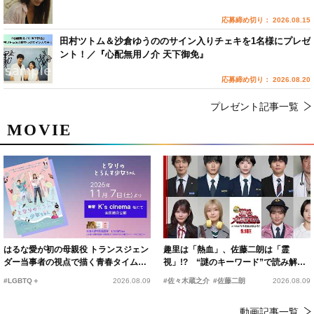
応募締め切り： 2026.08.15
田村ツトム＆沙倉ゆうののサイン入りチェキを1名様にプレゼ
ント！／『心配無用ノ介 天下御免』
応募締め切り： 2026.08.20
プレゼント記事一覧
MOVIE
はるな愛が初の母親役 トランスジェン
趣里は「熱血」、佐藤二朗は「霊
ダー当事者の視点で描く青春タイムス
視」!? “謎のキーワード”で読み解く
リップコメディ
『踊る大捜査線 N.E.W.』新メンバー
#LGBTQ＋
2026.08.09
#佐々木蔵之介
#佐藤二朗
2026.08.09
動画記事一覧