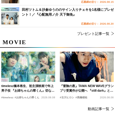
応募締め切り： 2026.08.15
田村ツトム＆沙倉ゆうののサイン入りチェキを1名様にプレゼ
ント！／『心配無用ノ介 天下御免』
応募締め切り： 2026.08.20
プレゼント記事一覧
MOVIE
timelesz橋本将生、初主演映画で年上
『冒険の夜』TAMA NEW WAVEグラン
男子役 『お姉ちゃんの翠くん』切ない
プリ受賞作が公開へ 『still dark』と同
恋の幕開けを予感
時上映決定
#timelesz
#お姉ちゃんの翠くん
2026.08.08
#古川ヒロシ
#髙橋雄祐
2026.08.06
動画記事一覧