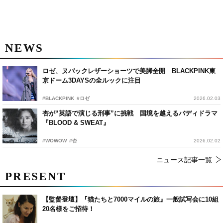
NEWS
ロゼ、ヌバックレザーショーツで美脚全開 BLACKPINK東
京ドーム3DAYSの全ルックに注目
#BLACKPINK
#ロゼ
2026.02.03
杏が“英語で演じる刑事”に挑戦 国境を越えるバディドラマ
『BLOOD & SWEAT』
#WOWOW
#杏
2026.02.02
ニュース記事一覧
PRESENT
【監督登壇】『猫たちと7000マイルの旅』一般試写会に10組
20名様をご招待！