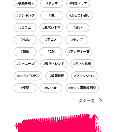
#映画を聴く
#ドラマ
#韓国ドラマ
#ランキング
#BL
#ムビコレ占い
#コラム
#週末シネマ
#占い
#Hulu
#アニメ
#セレブ
#韓国
#CM
#アカデミー賞
#ジャニーズ
#興行トレンド
#元ネタ比較
#Netflix TOP10
#韓国映画
#ファッション
#実話
#K-POP
#カンヌ国際映画祭
タグ一覧