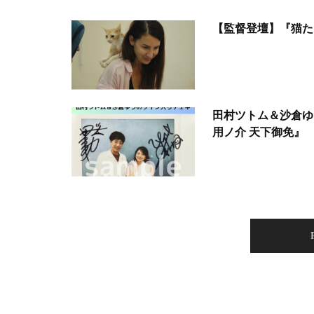
【監督登壇】『猫た
田村ツトム＆沙倉ゆ
用ノ介 天下御免』