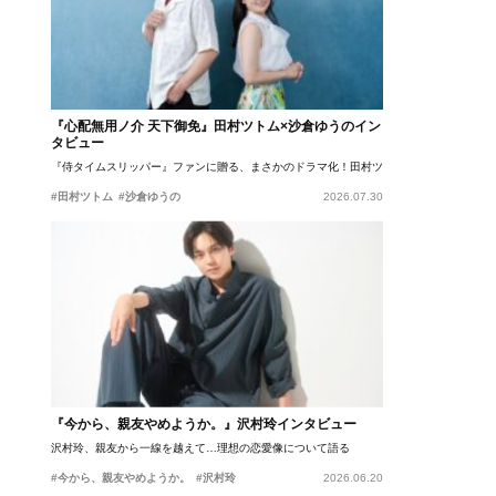
『心配無用ノ介 天下御免』田村ツトム×沙倉ゆうのイン
タビュー
『侍タイムスリッパー』ファンに贈る、まさかのドラマ化！田村ツトム×沙倉ゆうのが語
#田村ツトム
#沙倉ゆうの
2026.07.30
『今から、親友やめようか。』沢村玲インタビュー
沢村玲、親友から一線を越えて…理想の恋愛像について語る
#今から、親友やめようか。
#沢村玲
2026.06.20