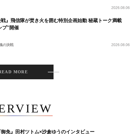
2026.08.06
決戦』飛信隊が焚き火を囲む特別企画始動 秘蔵トーク満載
ンプ”開催
 魂の決戦
2026.08.06
READ MORE
TERVIEW
下御免』田村ツトム×沙倉ゆうのインタビュー