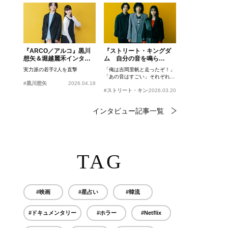
『ARCO／アルコ』黒川
『ストリート・キングダ
想矢＆堀越麗禾インタビ
ム 自分の音を鳴ら
ュー
せ。』峯田和伸、若葉竜
実力派の若手2人を直撃
「俺は吉岡里帆と走ったぞ！」
也、吉岡里帆インタビュ
「あの音はすごい」それぞれの
ー
#黒川想矢
2026.04.18
忘れがたいシーンとは？
#ストリート・キングダム 自分の音を鳴らせ。
2026.03.20
インタビュー記事一覧
TAG
#映画
#星占い
#韓流
#ドキュメンタリー
#ホラー
#Netflix