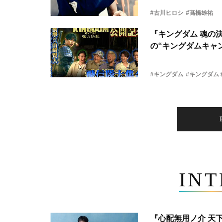
#古川ヒロシ
#髙橋雄祐
『キングダム 魂の
の“キングダムキャ
#キングダム
#キングダム
IN
『心配無用ノ介 天