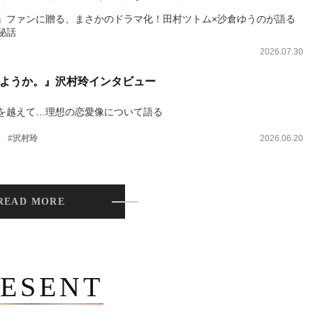
』ファンに贈る、まさかのドラマ化！田村ツトム×沙倉ゆうのが語る
秘話
2026.07.30
ようか。』沢村玲インタビュー
を越えて…理想の恋愛像について語る
。
#沢村玲
2026.06.20
READ MORE
ESENT