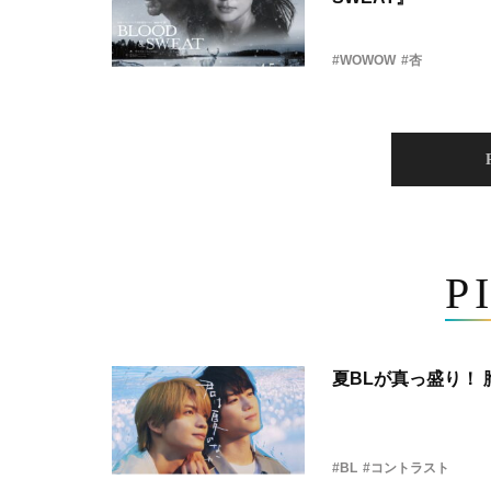
#WOWOW
#杏
P
夏BLが真っ盛り！
#BL
#コントラスト