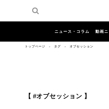
ニュース・コラム
動画ニ
トップページ
タグ
オブセッション
＞
＞
【 #オブセッション 】