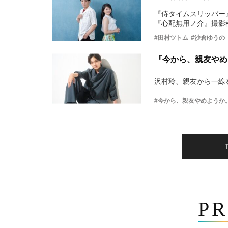
『侍タイムスリッパー
『心配無用ノ介』撮影
#田村ツトム
#沙倉ゆうの
『今から、親友やめ
沢村玲、親友から一線
#今から、親友やめようか
PR