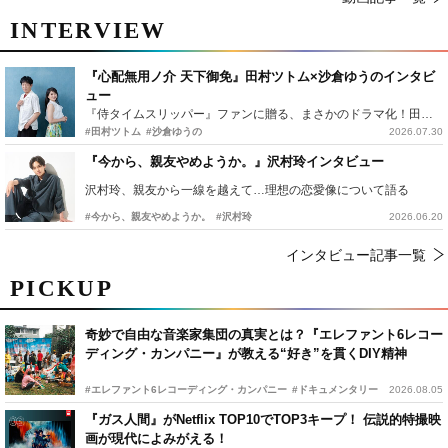
INTERVIEW
『心配無用ノ介 天下御免』田村ツトム×沙倉ゆうのインタビ
ュー
『侍タイムスリッパー』ファンに贈る、まさかのドラマ化！田村ツトム×沙倉ゆうのが語る『心配無用ノ介』撮影秘話
#田村ツトム
#沙倉ゆうの
2026.07.30
『今から、親友やめようか。』沢村玲インタビュー
沢村玲、親友から一線を越えて…理想の恋愛像について語る
#今から、親友やめようか。
#沢村玲
2026.06.20
インタビュー記事一覧
PICKUP
奇妙で自由な音楽家集団の真実とは？『エレファント6レコー
ディング・カンパニー』が教える“好き”を貫くDIY精神
#エレファント6レコーディング・カンパニー
#ドキュメンタリー
2026.08.05
『ガス人間』がNetflix TOP10でTOP3キープ！ 伝説的特撮映
画が現代によみがえる！