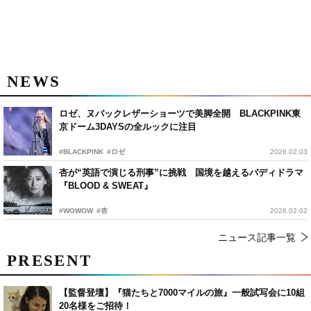
NEWS
ロゼ、ヌバックレザーショーツで美脚全開 BLACKPINK東
京ドーム3DAYSの全ルックに注目
#BLACKPINK
#ロゼ
2026.02.03
杏が“英語で演じる刑事”に挑戦 国境を越えるバディドラマ
『BLOOD & SWEAT』
#WOWOW
#杏
2026.02.02
ニュース記事一覧
PRESENT
【監督登壇】『猫たちと7000マイルの旅』一般試写会に10組
20名様をご招待！