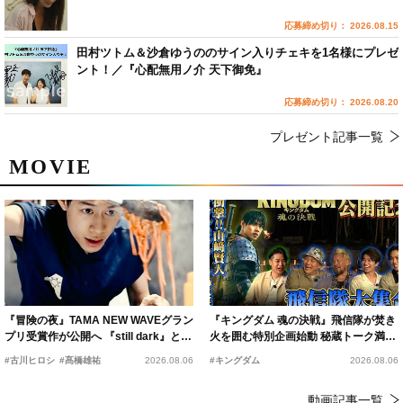
応募締め切り： 2026.08.15
田村ツトム＆沙倉ゆうののサイン入りチェキを1名様にプレゼ
ント！／『心配無用ノ介 天下御免』
応募締め切り： 2026.08.20
プレゼント記事一覧
MOVIE
『冒険の夜』TAMA NEW WAVEグラン
『キングダム 魂の決戦』飛信隊が焚き
プリ受賞作が公開へ 『still dark』と同
火を囲む特別企画始動 秘蔵トーク満載
時上映決定
の“キングダムキャンプ”開催
#古川ヒロシ
#髙橋雄祐
2026.08.06
#キングダム
2026.08.06
動画記事一覧