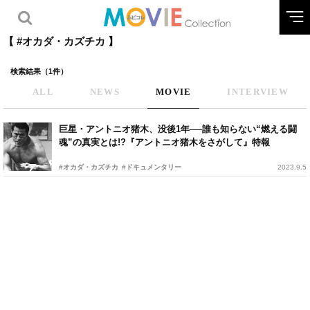
【 #オカダ・カズチカ 】
検索結果（1件）
ALL
NEWS
MOVIE
INTERVIEW
巨星・アントニオ猪木、没後1年──誰も知らない“燃える闘
魂”の真実とは!?『アントニオ猪木をさがして』特報
#オカダ・カズチカ
#ドキュメンタリー
2023.9.5