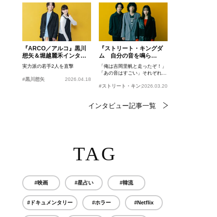
『ARCO／アルコ』黒川
『ストリート・キングダ
想矢＆堀越麗禾インタビ
ム 自分の音を鳴ら
ュー
せ。』峯田和伸、若葉竜
実力派の若手2人を直撃
「俺は吉岡里帆と走ったぞ！」
也、吉岡里帆インタビュ
「あの音はすごい」それぞれの
ー
#黒川想矢
2026.04.18
忘れがたいシーンとは？
#ストリート・キングダム 自分の音を鳴らせ。
2026.03.20
インタビュー記事一覧
TAG
#映画
#星占い
#韓流
#ドキュメンタリー
#ホラー
#Netflix