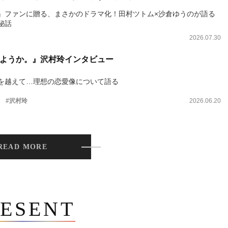
』ファンに贈る、まさかのドラマ化！田村ツトム×沙倉ゆうのが語る
秘話
2026.07.30
ようか。』沢村玲インタビュー
を越えて…理想の恋愛像について語る
。
#沢村玲
2026.06.20
READ MORE
ESENT