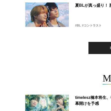
夏BLが真っ盛り！
#BL
#コントラスト
M
timelesz橋本
幕開けを予感