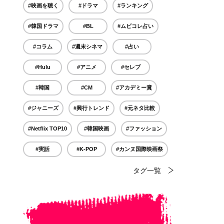
#映画を聴く
#ドラマ
#ランキング
#韓国ドラマ
#BL
#ムビコレ占い
#コラム
#週末シネマ
#占い
#Hulu
#アニメ
#セレブ
#韓国
#CM
#アカデミー賞
#ジャニーズ
#興行トレンド
#元ネタ比較
#Netflix TOP10
#韓国映画
#ファッション
#実話
#K-POP
#カンヌ国際映画祭
タグ一覧