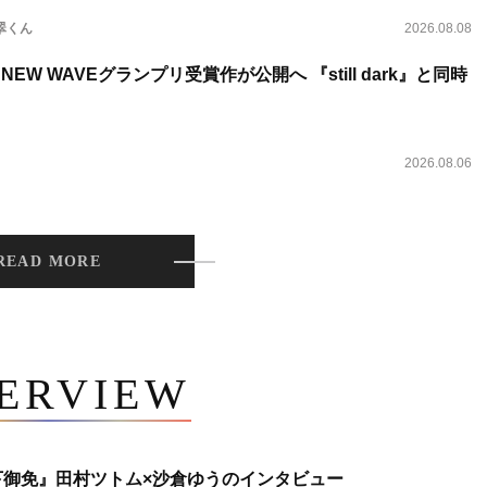
翠くん
2026.08.08
NEW WAVEグランプリ受賞作が公開へ 『still dark』と同時
2026.08.06
READ MORE
TERVIEW
下御免』田村ツトム×沙倉ゆうのインタビュー