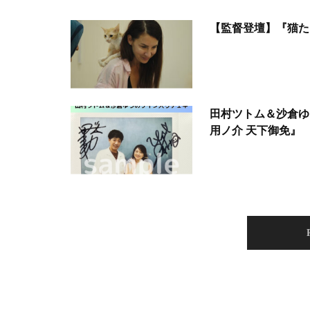
【監督登壇】『猫た
田村ツトム＆沙倉ゆ
用ノ介 天下御免』