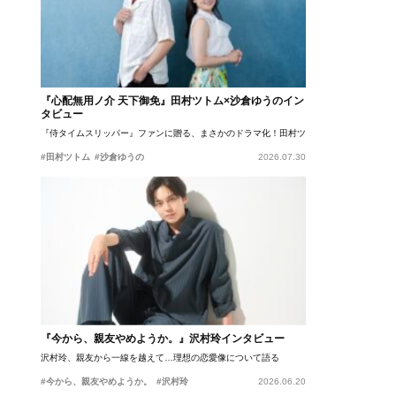
『心配無用ノ介 天下御免』田村ツトム×沙倉ゆうのイン
タビュー
『侍タイムスリッパー』ファンに贈る、まさかのドラマ化！田村ツトム×沙倉ゆうのが語
#田村ツトム
#沙倉ゆうの
2026.07.30
『今から、親友やめようか。』沢村玲インタビュー
沢村玲、親友から一線を越えて…理想の恋愛像について語る
#今から、親友やめようか。
#沢村玲
2026.06.20