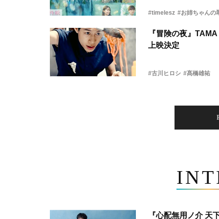
#timelesz
#お姉ちゃんの
『冒険の夜』TAMA 
上映決定
#古川ヒロシ
#髙橋雄祐
IN
『心配無用ノ介 天