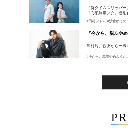
『侍タイムスリッパー
『心配無用ノ介』撮影
#田村ツトム
#沙倉ゆうの
『今から、親友やめ
沢村玲、親友から一線
#今から、親友やめようか
PR