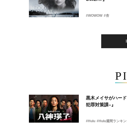
#WOWOW
#杏
P
黒木メイサがハード
犯罪対策課–』
#Hulu
#Hulu週間ランキ