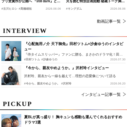
プリ受賞作が公開へ 『still dark』と同
火を囲む特別企画始動 秘蔵トーク満載
時上映決定
の“キングダムキャンプ”開催
#古川ヒロシ
#髙橋雄祐
2026.08.06
#キングダム
2026.08.06
動画記事一覧
INTERVIEW
『心配無用ノ介 天下御免』田村ツトム×沙倉ゆうのインタビ
ュー
『侍タイムスリッパー』ファンに贈る、まさかのドラマ化！田村ツトム×沙倉ゆうのが語る『心配無用ノ介』撮影秘話
#田村ツトム
#沙倉ゆうの
2026.07.30
『今から、親友やめようか。』沢村玲インタビュー
沢村玲、親友から一線を越えて…理想の恋愛像について語る
#今から、親友やめようか。
#沢村玲
2026.06.20
インタビュー記事一覧
PICKUP
夏BLが真っ盛り！ 胸キュンも感動も運んでくれるおすすめ
ドラマ3選