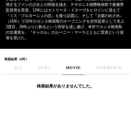
視するファンの少女との関係を描き、テサロニキ国際映画祭で最優秀
監督賞を受賞。13年にはカトリーヌ・ドヌーヴをヒロインに迎えて
『ミス・ブルターニュの恋』を撮り話題に。そして『太陽のめざめ』
（15年）で15年のカンヌ映画祭のオープニングを女性監督として史上
2度目、28年ぶりに飾るという快挙を成し遂げ、本作でカンヌ映画祭
の女優賞を、『キャロル』のルーニー・マーラとともに受賞という栄
誉を受けた。
検索結果（0件）
ALL
NEWS
MOVIE
INTERVIEW
検索結果がありませんでした。