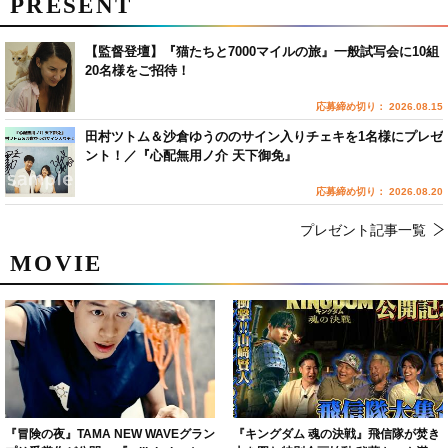
PRESENT
【監督登壇】『猫たちと7000マイルの旅』一般試写会に10組
20名様をご招待！
応募締め切り： 2026.08.15
田村ツトム＆沙倉ゆうののサイン入りチェキを1名様にプレゼ
ント！／『心配無用ノ介 天下御免』
応募締め切り： 2026.08.20
プレゼント記事一覧
MOVIE
『冒険の夜』TAMA NEW WAVEグラン
『キングダム 魂の決戦』飛信隊が焚き