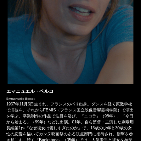
エマニュエル・ベルコ
Emmanuelle Bercot
1967年11月6日生まれ、フランスのパリ出身。ダンスを経て原激学校
で演技を、それからFEMIS（フランス国立映像音響芸術学院）で演出
を学ぶ。卒業制作の作品で注目を浴び、『ニコラ』（98年）、『今日
から始まる』（99年）などに出演。01年、自ら監督・主演した劇場用
長編第1作『なぜ彼女は愛しすぎたのか』で、13歳の少年と30歳の女
性の恋愛を描いてカンヌ映画祭のある視点部門に招待され、衝撃を巻
き起こす。続く『Backstage』（05年）では、人気歌手と彼女を神聖