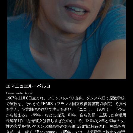
エマニュエル・ベルコ
Emmanuelle Bercot
1967年11月6日生まれ、フランスのパリ出身。ダンスを経て原激学校
で演技を、それからFEMIS（フランス国立映像音響芸術学院）で演出
を学ぶ。卒業制作の作品で注目を浴び、『ニコラ』（98年）、『今日
から始まる』（99年）などに出演。01年、自ら監督・主演した劇場用
長編第1作『なぜ彼女は愛しすぎたのか』で、13歳の少年と30歳の女
性の恋愛を描いてカンヌ映画祭のある視点部門に招待され、衝撃を巻
き起こす。続く『Backstage』（05年）では、人気歌手と彼女を神聖