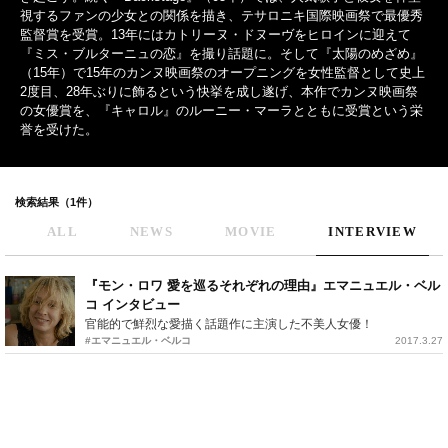
視するファンの少女との関係を描き、テサロニキ国際映画祭で最優秀
監督賞を受賞。13年にはカトリーヌ・ドヌーヴをヒロインに迎えて
『ミス・ブルターニュの恋』を撮り話題に。そして『太陽のめざめ』
（15年）で15年のカンヌ映画祭のオープニングを女性監督として史上
2度目、28年ぶりに飾るという快挙を成し遂げ、本作でカンヌ映画祭
の女優賞を、『キャロル』のルーニー・マーラとともに受賞という栄
誉を受けた。
検索結果（1件）
ALL
NEWS
MOVIE
INTERVIEW
『モン・ロワ 愛を巡るそれぞれの理由』エマニュエル・ベル
コ インタビュー
官能的で鮮烈な愛描く話題作に主演した不美人女優！
#エマニュエル・ベルコ
2017.3.27