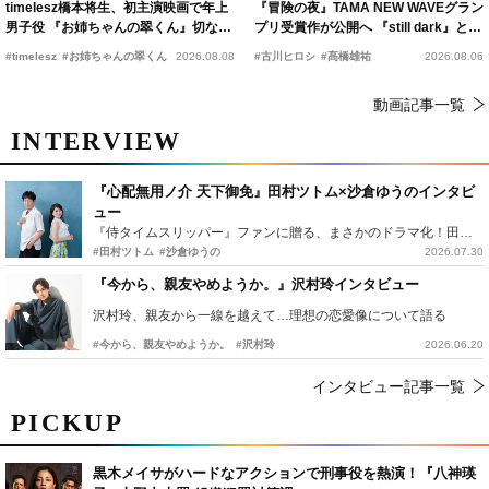
timelesz橋本将生、初主演映画で年上
『冒険の夜』TAMA NEW WAVEグラン
男子役 『お姉ちゃんの翠くん』切ない
プリ受賞作が公開へ 『still dark』と同
恋の幕開けを予感
時上映決定
#timelesz
#お姉ちゃんの翠くん
2026.08.08
#古川ヒロシ
#髙橋雄祐
2026.08.06
動画記事一覧
INTERVIEW
『心配無用ノ介 天下御免』田村ツトム×沙倉ゆうのインタビ
ュー
『侍タイムスリッパー』ファンに贈る、まさかのドラマ化！田村ツトム×沙倉ゆうのが語る『心配無用ノ介』撮影秘話
#田村ツトム
#沙倉ゆうの
2026.07.30
『今から、親友やめようか。』沢村玲インタビュー
沢村玲、親友から一線を越えて…理想の恋愛像について語る
#今から、親友やめようか。
#沢村玲
2026.06.20
インタビュー記事一覧
PICKUP
黒木メイサがハードなアクションで刑事役を熱演！『八神瑛