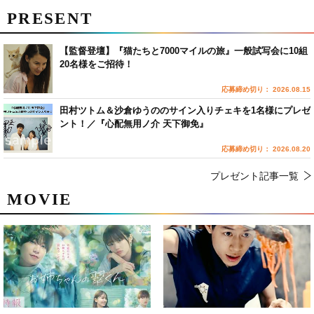
PRESENT
【監督登壇】『猫たちと7000マイルの旅』一般試写会に10組
20名様をご招待！
応募締め切り： 2026.08.15
田村ツトム＆沙倉ゆうののサイン入りチェキを1名様にプレゼ
ント！／『心配無用ノ介 天下御免』
応募締め切り： 2026.08.20
プレゼント記事一覧
MOVIE