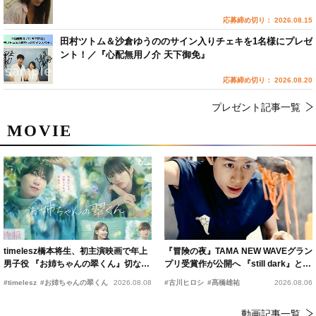
応募締め切り： 2026.08.15
田村ツトム＆沙倉ゆうののサイン入りチェキを1名様にプレゼ
ント！／『心配無用ノ介 天下御免』
応募締め切り： 2026.08.20
プレゼント記事一覧
MOVIE
timelesz橋本将生、初主演映画で年上
『冒険の夜』TAMA NEW WAVEグラン
男子役 『お姉ちゃんの翠くん』切ない
プリ受賞作が公開へ 『still dark』と同
恋の幕開けを予感
時上映決定
#timelesz
#お姉ちゃんの翠くん
2026.08.08
#古川ヒロシ
#髙橋雄祐
2026.08.06
動画記事一覧