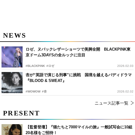
NEWS
ロゼ、ヌバックレザーショーツで美脚全開 BLACKPINK東
京ドーム3DAYSの全ルックに注目
#BLACKPINK
#ロゼ
2026.02.03
杏が“英語で演じる刑事”に挑戦 国境を越えるバディドラマ
『BLOOD & SWEAT』
#WOWOW
#杏
2026.02.02
ニュース記事一覧
PRESENT
【監督登壇】『猫たちと7000マイルの旅』一般試写会に10組
20名様をご招待！