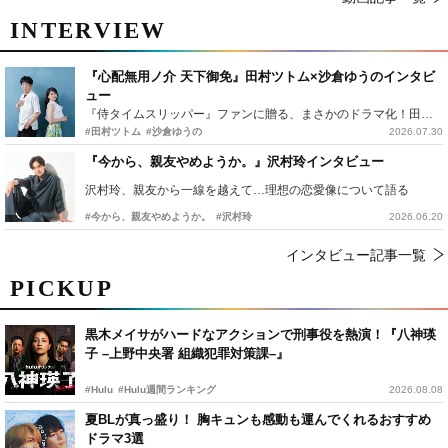
INTERVIEW
『心配無用ノ介 天下御免』田村ツトム×沙倉ゆうのインタビ
ュー
『侍タイムスリッパー』ファンに贈る、まさかのドラマ化！田村ツトム×沙倉ゆうのが語る『心配無用ノ介』撮影秘話
#田村ツトム
#沙倉ゆうの
2026.07.30
『今から、親友やめようか。』沢村玲インタビュー
沢村玲、親友から一線を越えて…理想の恋愛像について語る
#今から、親友やめようか。
#沢村玲
2026.06.20
インタビュー記事一覧
PICKUP
黒木メイサがハードなアクションで刑事役を熱演！『八神瑛
子 –上野中央署 組織犯罪対策課–』
#Hulu
#Hulu週間ランキング
2026.08.08
夏BLが真っ盛り！ 胸キュンも感動も運んでくれるおすすめ
ドラマ3選