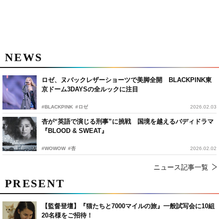
NEWS
ロゼ、ヌバックレザーショーツで美脚全開 BLACKPINK東
京ドーム3DAYSの全ルックに注目
#BLACKPINK
#ロゼ
2026.02.03
杏が“英語で演じる刑事”に挑戦 国境を越えるバディドラマ
『BLOOD & SWEAT』
#WOWOW
#杏
2026.02.02
ニュース記事一覧
PRESENT
【監督登壇】『猫たちと7000マイルの旅』一般試写会に10組
20名様をご招待！