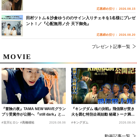
応募締め切り： 2026.08.15
田村ツトム＆沙倉ゆうののサイン入りチェキを1名様にプレゼ
ント！／『心配無用ノ介 天下御免』
応募締め切り： 2026.08.20
プレゼント記事一覧
MOVIE
『冒険の夜』TAMA NEW WAVEグラン
『キングダム 魂の決戦』飛信隊が焚き
プリ受賞作が公開へ 『still dark』と同
火を囲む特別企画始動 秘蔵トーク満載
時上映決定
の“キングダムキャンプ”開催
#古川ヒロシ
#髙橋雄祐
2026.08.06
#キングダム
2026.08.06
動画記事一覧