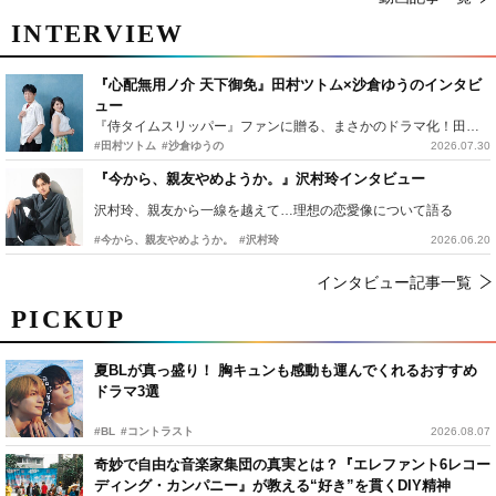
INTERVIEW
『心配無用ノ介 天下御免』田村ツトム×沙倉ゆうのインタビ
ュー
『侍タイムスリッパー』ファンに贈る、まさかのドラマ化！田村ツトム×沙倉ゆうのが語る『心配無用ノ介』撮影秘話
#田村ツトム
#沙倉ゆうの
2026.07.30
『今から、親友やめようか。』沢村玲インタビュー
沢村玲、親友から一線を越えて…理想の恋愛像について語る
#今から、親友やめようか。
#沢村玲
2026.06.20
インタビュー記事一覧
PICKUP
夏BLが真っ盛り！ 胸キュンも感動も運んでくれるおすすめ
ドラマ3選
#BL
#コントラスト
2026.08.07
奇妙で自由な音楽家集団の真実とは？『エレファント6レコー
ディング・カンパニー』が教える“好き”を貫くDIY精神