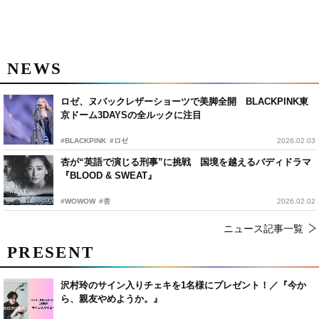
NEWS
ロゼ、ヌバックレザーショーツで美脚全開 BLACKPINK東
京ドーム3DAYSの全ルックに注目
#BLACKPINK
#ロゼ
2026.02.03
杏が“英語で演じる刑事”に挑戦 国境を越えるバディドラマ
『BLOOD & SWEAT』
#WOWOW
#杏
2026.02.02
ニュース記事一覧
PRESENT
沢村玲のサイン入りチェキを1名様にプレゼント！／『今か
ら、親友やめようか。』