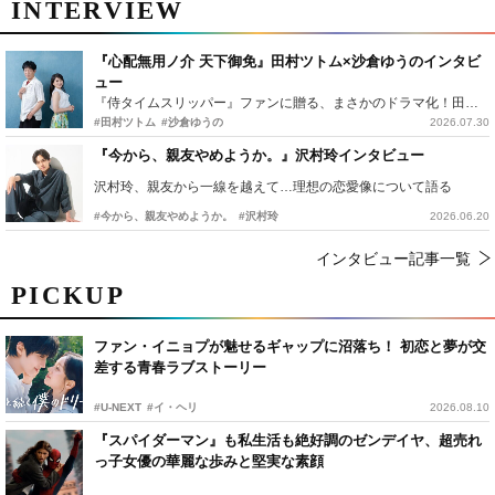
INTERVIEW
『心配無用ノ介 天下御免』田村ツトム×沙倉ゆうのインタビ
ュー
『侍タイムスリッパー』ファンに贈る、まさかのドラマ化！田村ツトム×沙倉ゆうのが語る『心配無用ノ介』撮影秘話
#田村ツトム
#沙倉ゆうの
2026.07.30
『今から、親友やめようか。』沢村玲インタビュー
沢村玲、親友から一線を越えて…理想の恋愛像について語る
#今から、親友やめようか。
#沢村玲
2026.06.20
インタビュー記事一覧
PICKUP
ファン・イニョプが魅せるギャップに沼落ち！ 初恋と夢が交
差する青春ラブストーリー
#U-NEXT
#イ・ヘリ
2026.08.10
『スパイダーマン』も私生活も絶好調のゼンデイヤ、超売れ
っ子女優の華麗な歩みと堅実な素顔