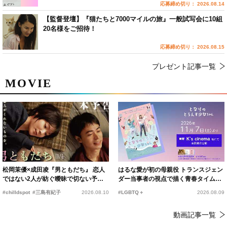
応募締め切り： 2026.08.14
【監督登壇】『猫たちと7000マイルの旅』一般試写会に10組
20名様をご招待！
応募締め切り： 2026.08.15
プレゼント記事一覧
MOVIE
松岡茉優×成田凌『男ともだち』 恋人
はるな愛が初の母親役 トランスジェン
ではない2人が紡ぐ曖昧で切ない予告
ダー当事者の視点で描く青春タイムス
編解禁
リップコメディ
#chilldspot
#三島有紀子
2026.08.10
#LGBTQ＋
2026.08.09
動画記事一覧