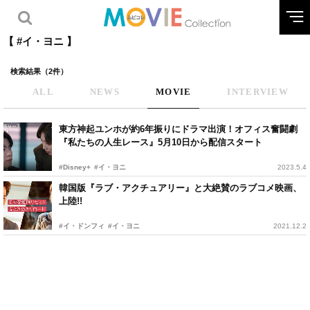
【 #イ・ヨニ 】
検索結果（2件）
ALL
NEWS
MOVIE
INTERVIEW
東方神起ユンホが約6年振りにドラマ出演！オフィス奮闘劇
『私たちの人生レース』5月10日から配信スタート
#Disney+
#イ・ヨニ
2023.5.4
韓国版『ラブ・アクチュアリー』と大絶賛のラブコメ映画、
上陸!!
#イ・ドンフィ
#イ・ヨニ
2021.12.2