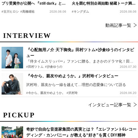
プリ受賞作が公開へ 『still dark』と同
火を囲む特別企画始動 秘蔵トーク満載
時上映決定
の“キングダムキャンプ”開催
#古川ヒロシ
#髙橋雄祐
2026.08.06
#キングダム
2026.08.06
動画記事一覧
INTERVIEW
『心配無用ノ介 天下御免』田村ツトム×沙倉ゆうのインタビ
ュー
『侍タイムスリッパー』ファンに贈る、まさかのドラマ化！田村ツトム×沙倉ゆうのが語る『心配無用ノ介』撮影秘話
#田村ツトム
#沙倉ゆうの
2026.07.30
『今から、親友やめようか。』沢村玲インタビュー
沢村玲、親友から一線を越えて…理想の恋愛像について語る
#今から、親友やめようか。
#沢村玲
2026.06.20
インタビュー記事一覧
PICKUP
奇妙で自由な音楽家集団の真実とは？『エレファント6レコー
ディング・カンパニー』が教える“好き”を貫くDIY精神