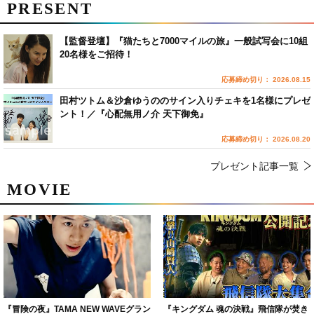
PRESENT
【監督登壇】『猫たちと7000マイルの旅』一般試写会に10組
20名様をご招待！
応募締め切り： 2026.08.15
田村ツトム＆沙倉ゆうののサイン入りチェキを1名様にプレゼ
ント！／『心配無用ノ介 天下御免』
応募締め切り： 2026.08.20
プレゼント記事一覧
MOVIE
『冒険の夜』TAMA NEW WAVEグラン
『キングダム 魂の決戦』飛信隊が焚き