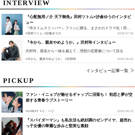
INTERVIEW
『心配無用ノ介 天下御免』田村ツトム×沙倉ゆうのインタビ
ュー
『侍タイムスリッパー』ファンに贈る、まさかのドラマ化！田村ツトム×沙倉ゆうのが語る『心配無用ノ介』撮影秘話
#田村ツトム
#沙倉ゆうの
2026.07.30
『今から、親友やめようか。』沢村玲インタビュー
沢村玲、親友から一線を越えて…理想の恋愛像について語る
#今から、親友やめようか。
#沢村玲
2026.06.20
インタビュー記事一覧
PICKUP
ファン・イニョプが魅せるギャップに沼落ち！ 初恋と夢が交
差する青春ラブストーリー
#U-NEXT
#イ・ヘリ
2026.08.10
『スパイダーマン』も私生活も絶好調のゼンデイヤ、超売れ
っ子女優の華麗な歩みと堅実な素顔