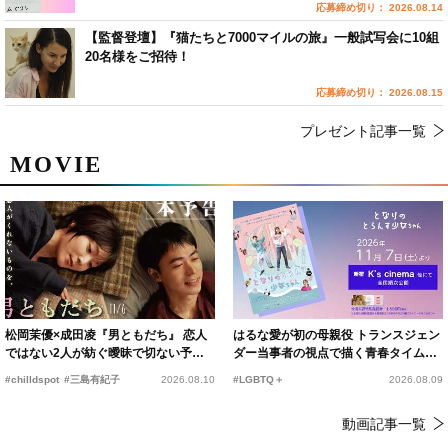
応募締め切り： 2026.08.14
【監督登壇】『猫たちと7000マイルの旅』一般試写会に10組
20名様をご招待！
応募締め切り： 2026.08.15
プレゼント記事一覧
MOVIE
松岡茉優×成田凌『男ともだち』 恋人
はるな愛が初の母親役 トランスジェン
ではない2人が紡ぐ曖昧で切ない予告
ダー当事者の視点で描く青春タイムス
編解禁
リップコメディ
#chilldspot
#三島有紀子
2026.08.10
#LGBTQ＋
2026.08.09
動画記事一覧