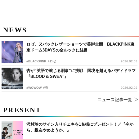
NEWS
ロゼ、ヌバックレザーショーツで美脚全開 BLACKPINK東
京ドーム3DAYSの全ルックに注目
#BLACKPINK
#ロゼ
2026.02.03
杏が“英語で演じる刑事”に挑戦 国境を越えるバディドラマ
『BLOOD & SWEAT』
#WOWOW
#杏
2026.02.02
ニュース記事一覧
PRESENT
沢村玲のサイン入りチェキを1名様にプレゼント！／『今か
ら、親友やめようか。』