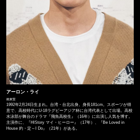
アーロン・ライ
賴東賢
1992年2月24日生まれ。台湾・台北出身。身長181cm。スポーツが得
意で、高校時代にU-18ラグビーアジア杯に台湾代表として出場。高校
水泳部が舞台のドラマ『飛魚高校生』（16年）に出演し人気を博す。
主演作に、『HIStory マイ・ヒーロー』（17年）、『Be Loved in
House 約・定～I Do』（21年）がある。