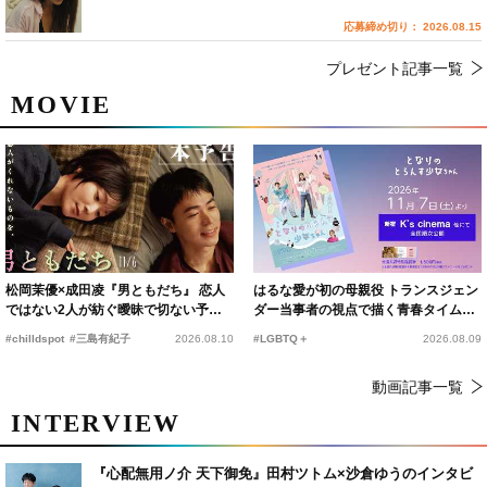
応募締め切り： 2026.08.15
プレゼント記事一覧
MOVIE
松岡茉優×成田凌『男ともだち』 恋人
はるな愛が初の母親役 トランスジェン
ではない2人が紡ぐ曖昧で切ない予告
ダー当事者の視点で描く青春タイムス
編解禁
リップコメディ
#chilldspot
#三島有紀子
2026.08.10
#LGBTQ＋
2026.08.09
動画記事一覧
INTERVIEW
『心配無用ノ介 天下御免』田村ツトム×沙倉ゆうのインタビ