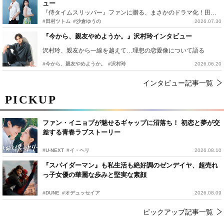
ュー
『侍タイムスリッパー』ファンに贈る、まさかのドラマ化！田村ツトム×沙倉ゆうのが語る『心配無用ノ介』撮影秘話
#田村ツトム
#沙倉ゆうの
2026.07.30
『今から、親友やめようか。』沢村玲インタビュー
沢村玲、親友から一線を越えて…理想の恋愛像について語る
#今から、親友やめようか。
#沢村玲
2026.06.20
インタビュー記事一覧
PICKUP
ファン・イニョプが魅せるギャップに沼落ち！ 初恋と夢が交
差する青春ラブストーリー
#U-NEXT
#イ・ヘリ
2026.08.10
『スパイダーマン』も私生活も絶好調のゼンデイヤ、超売れ
っ子女優の華麗な歩みと堅実な素顔
#DUNE
#オデュッセイア
2026.08.09
ピックアップ記事一覧