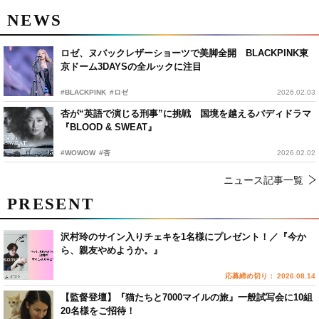
NEWS
ロゼ、ヌバックレザーショーツで美脚全開 BLACKPINK東
京ドーム3DAYSの全ルックに注目
#BLACKPINK
#ロゼ
2026.02.03
杏が“英語で演じる刑事”に挑戦 国境を越えるバディドラマ
『BLOOD & SWEAT』
#WOWOW
#杏
2026.02.02
ニュース記事一覧
PRESENT
沢村玲のサイン入りチェキを1名様にプレゼント！／『今か
ら、親友やめようか。』
応募締め切り： 2026.08.14
【監督登壇】『猫たちと7000マイルの旅』一般試写会に10組
20名様をご招待！