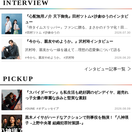
INTERVIEW
『心配無用ノ介 天下御免』田村ツトム×沙倉ゆうのインタビ
ュー
『侍タイムスリッパー』ファンに贈る、まさかのドラマ化！田村ツトム×沙倉ゆうのが語る『心配無用ノ介』撮影秘話
#田村ツトム
#沙倉ゆうの
2026.07.30
『今から、親友やめようか。』沢村玲インタビュー
沢村玲、親友から一線を越えて…理想の恋愛像について語る
#今から、親友やめようか。
#沢村玲
2026.06.20
インタビュー記事一覧
PICKUP
『スパイダーマン』も私生活も絶好調のゼンデイヤ、超売れ
っ子女優の華麗な歩みと堅実な素顔
#DUNE
#オデュッセイア
2026.08.09
黒木メイサがハードなアクションで刑事役を熱演！『八神瑛
子 –上野中央署 組織犯罪対策課–』