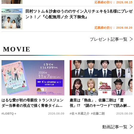
応募締め切り： 2026.08.15
田村ツトム＆沙倉ゆうののサイン入りチェキを1名様にプレゼ
ント！／『心配無用ノ介 天下御免』
応募締め切り： 2026.08.20
プレゼント記事一覧
MOVIE
はるな愛が初の母親役 トランスジェン
趣里は「熱血」、佐藤二朗は「霊
ダー当事者の視点で描く青春タイムス
視」!? “謎のキーワード”で読み解く
リップコメディ
『踊る大捜査線 N.E.W.』新メンバー
#LGBTQ＋
2026.08.09
#佐々木蔵之介
#佐藤二朗
2026.08.09
動画記事一覧