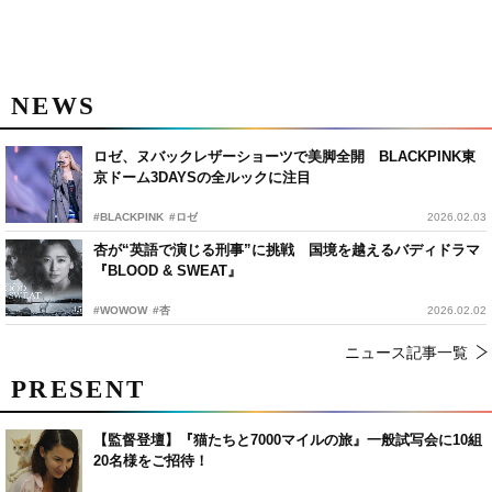
NEWS
ロゼ、ヌバックレザーショーツで美脚全開 BLACKPINK東
京ドーム3DAYSの全ルックに注目
#BLACKPINK
#ロゼ
2026.02.03
杏が“英語で演じる刑事”に挑戦 国境を越えるバディドラマ
『BLOOD & SWEAT』
#WOWOW
#杏
2026.02.02
ニュース記事一覧
PRESENT
【監督登壇】『猫たちと7000マイルの旅』一般試写会に10組
20名様をご招待！