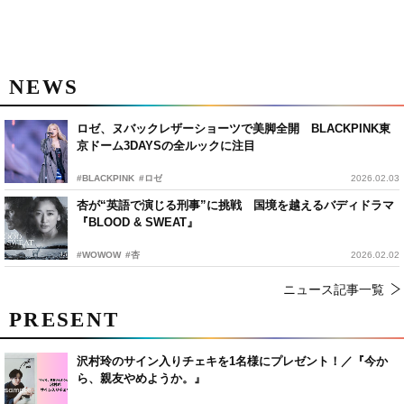
NEWS
ロゼ、ヌバックレザーショーツで美脚全開 BLACKPINK東
京ドーム3DAYSの全ルックに注目
#BLACKPINK
#ロゼ
2026.02.03
杏が“英語で演じる刑事”に挑戦 国境を越えるバディドラマ
『BLOOD & SWEAT』
#WOWOW
#杏
2026.02.02
ニュース記事一覧
PRESENT
沢村玲のサイン入りチェキを1名様にプレゼント！／『今か
ら、親友やめようか。』