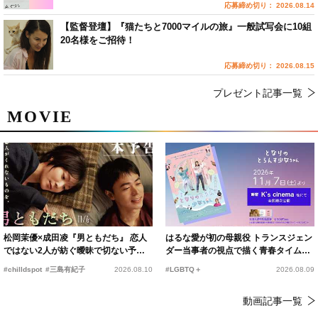
応募締め切り： 2026.08.14
【監督登壇】『猫たちと7000マイルの旅』一般試写会に10組
20名様をご招待！
応募締め切り： 2026.08.15
プレゼント記事一覧
MOVIE
松岡茉優×成田凌『男ともだち』 恋人
はるな愛が初の母親役 トランスジェン
ではない2人が紡ぐ曖昧で切ない予告
ダー当事者の視点で描く青春タイムス
編解禁
リップコメディ
#chilldspot
#三島有紀子
2026.08.10
#LGBTQ＋
2026.08.09
動画記事一覧