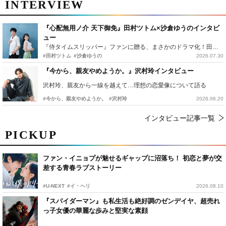
INTERVIEW
『心配無用ノ介 天下御免』田村ツトム×沙倉ゆうのインタビ
ュー
『侍タイムスリッパー』ファンに贈る、まさかのドラマ化！田村ツトム×沙倉ゆうのが語る『心配無用ノ介』撮影秘話
#田村ツトム
#沙倉ゆうの
2026.07.30
『今から、親友やめようか。』沢村玲インタビュー
沢村玲、親友から一線を越えて…理想の恋愛像について語る
#今から、親友やめようか。
#沢村玲
2026.06.20
インタビュー記事一覧
PICKUP
ファン・イニョプが魅せるギャップに沼落ち！ 初恋と夢が交
差する青春ラブストーリー
#U-NEXT
#イ・ヘリ
2026.08.10
『スパイダーマン』も私生活も絶好調のゼンデイヤ、超売れ
っ子女優の華麗な歩みと堅実な素顔