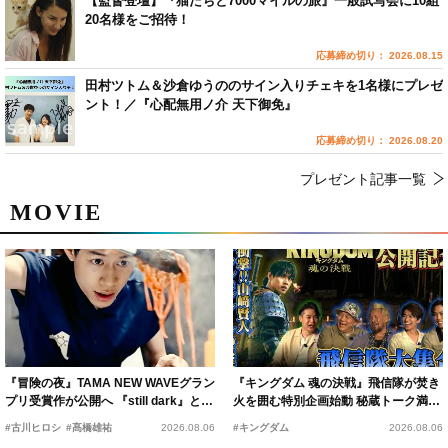
【監督登壇】『猫たちと7000マイルの旅』一般試写会に10組
20名様をご招待！
応募締め切り： 2026.08.15
田村ツトム＆沙倉ゆうののサイン入りチェキを1名様にプレゼ
ント！／『心配無用ノ介 天下御免』
応募締め切り： 2026.08.20
プレゼント記事一覧
MOVIE
『冒険の夜』TAMA NEW WAVEグラン
『キングダム 魂の決戦』飛信隊が焚き
プリ受賞作が公開へ 『still dark』と同
火を囲む特別企画始動 秘蔵トーク満載
時上映決定
の“キングダムキャンプ”開催
#古川ヒロシ
#髙橋雄祐
2026.08.06
#キングダム
2026.08.06