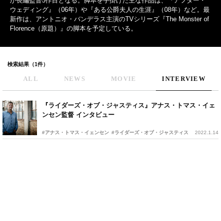
が長編監督5作目となる。脚本を手掛けた主な作品は、『アフター・
ウェディング』（06年）や『ある公爵夫人の生涯』（08年）など。最
新作は、アントニオ・バンデラス主演のTVシリーズ『The Monster of
Florence（原題）』の脚本を予定している。
検索結果（1件）
ALL
NEWS
MOVIE
INTERVIEW
『ライダーズ・オブ・ジャスティス』アナス・トマス・イェ
ンセン監督 インタビュー
#アナス・トマス・イェンセン
#ライダーズ・オブ・ジャスティス
2022.1.14