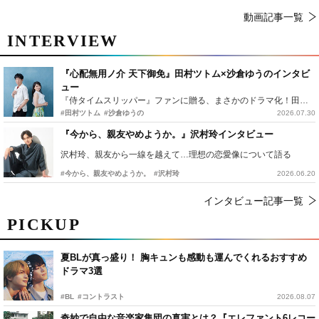
動画記事一覧
INTERVIEW
『心配無用ノ介 天下御免』田村ツトム×沙倉ゆうのインタビ
ュー
『侍タイムスリッパー』ファンに贈る、まさかのドラマ化！田村ツトム×沙倉ゆうのが語る『心配無用ノ介』撮影秘話
#田村ツトム
#沙倉ゆうの
2026.07.30
『今から、親友やめようか。』沢村玲インタビュー
沢村玲、親友から一線を越えて…理想の恋愛像について語る
#今から、親友やめようか。
#沢村玲
2026.06.20
インタビュー記事一覧
PICKUP
夏BLが真っ盛り！ 胸キュンも感動も運んでくれるおすすめ
ドラマ3選
#BL
#コントラスト
2026.08.07
奇妙で自由な音楽家集団の真実とは？『エレファント6レコー