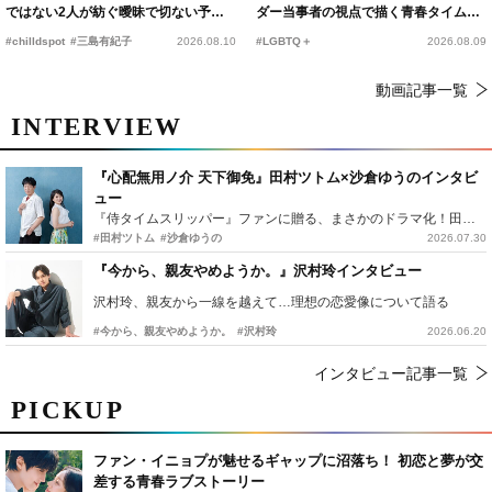
ではない2人が紡ぐ曖昧で切ない予告
ダー当事者の視点で描く青春タイムス
編解禁
リップコメディ
#chilldspot
#三島有紀子
2026.08.10
#LGBTQ＋
2026.08.09
動画記事一覧
INTERVIEW
『心配無用ノ介 天下御免』田村ツトム×沙倉ゆうのインタビ
ュー
『侍タイムスリッパー』ファンに贈る、まさかのドラマ化！田村ツトム×沙倉ゆうのが語る『心配無用ノ介』撮影秘話
#田村ツトム
#沙倉ゆうの
2026.07.30
『今から、親友やめようか。』沢村玲インタビュー
沢村玲、親友から一線を越えて…理想の恋愛像について語る
#今から、親友やめようか。
#沢村玲
2026.06.20
インタビュー記事一覧
PICKUP
ファン・イニョプが魅せるギャップに沼落ち！ 初恋と夢が交
差する青春ラブストーリー