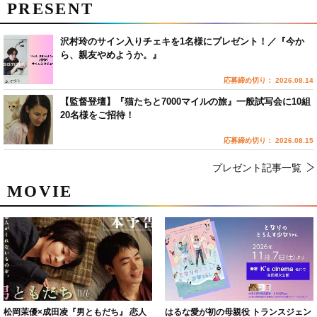
PRESENT
沢村玲のサイン入りチェキを1名様にプレゼント！／『今か
ら、親友やめようか。』
応募締め切り： 2026.08.14
【監督登壇】『猫たちと7000マイルの旅』一般試写会に10組
20名様をご招待！
応募締め切り： 2026.08.15
プレゼント記事一覧
MOVIE
松岡茉優×成田凌『男ともだち』 恋人
はるな愛が初の母親役 トランスジェン