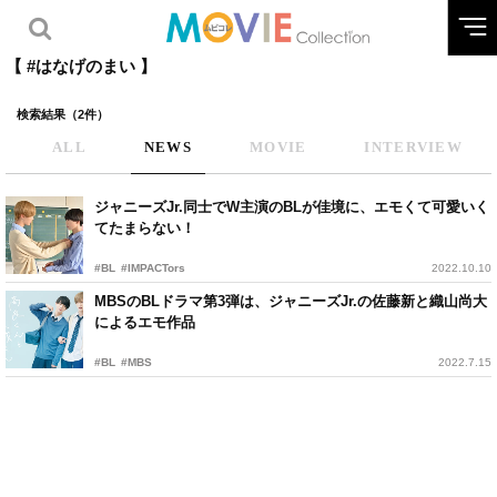
【 #はなげのまい 】
検索結果（2件）
ALL
NEWS
MOVIE
INTERVIEW
ジャニーズJr.同士でW主演のBLが佳境に、エモくて可愛いく
てたまらない！
#BL
#IMPACTors
2022.10.10
MBSのBLドラマ第3弾は、ジャニーズJr.の佐藤新と織山尚大
によるエモ作品
#BL
#MBS
2022.7.15