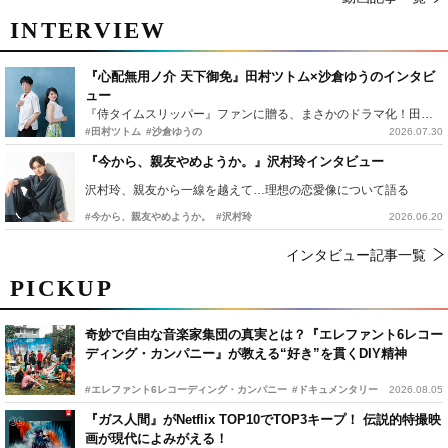
INTERVIEW
『心配無用ノ介 天下御免』田村ツトム×沙倉ゆうのインタビ
ュー
『侍タイムスリッパー』ファンに贈る、まさかのドラマ化！田村ツトム×沙倉ゆうのが語る『心配無用ノ介』撮影秘話
#田村ツトム
#沙倉ゆうの
2026.07.30
『今から、親友やめようか。』沢村玲インタビュー
沢村玲、親友から一線を越えて…理想の恋愛像について語る
#今から、親友やめようか。
#沢村玲
2026.06.20
インタビュー記事一覧
PICKUP
奇妙で自由な音楽家集団の真実とは？『エレファント6レコー
ディング・カンパニー』が教える“好き”を貫くDIY精神
#エレファント6レコーディング・カンパニー
#ドキュメンタリー
2026.08.05
『ガス人間』がNetflix TOP10でTOP3キープ！ 伝説的特撮映
画が現代によみがえる！