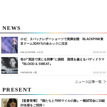
NEWS
ロゼ、ヌバックレザーショーツで美脚全開 BLACKPINK東
京ドーム3DAYSの全ルックに注目
#BLACKPINK
#ロゼ
2026.02.03
杏が“英語で演じる刑事”に挑戦 国境を越えるバディドラマ
『BLOOD & SWEAT』
#WOWOW
#杏
2026.02.02
ニュース記事一覧
PRESENT
【監督登壇】『猫たちと7000マイルの旅』一般試写会に10組
20名様をご招待！