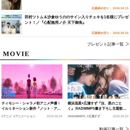
応募締め切り： 2026.08.15
田村ツトム＆沙倉ゆうののサイン入りチェキを1名様にプレゼ
ント！／『心配無用ノ介 天下御免』
応募締め切り： 2026.08.20
プレゼント記事一覧
MOVIE
ティモシー・シャラメ初アニメ声優！
横浜流星×広瀬すず『汝、星のごと
イルミネーション新作『ノット・アロ
く』 RADWIMPS書き下ろし主題歌が
ーン』2027年公開決定
15年の愛を切なく彩る
#アニメ
#アニメーション
2026.08.06
#RADWIMPS
#広瀬すず
2026.08.05
動画記事一覧