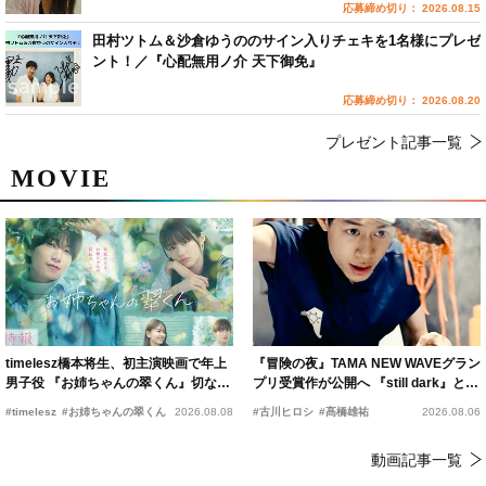
応募締め切り： 2026.08.15
田村ツトム＆沙倉ゆうののサイン入りチェキを1名様にプレゼ
ント！／『心配無用ノ介 天下御免』
応募締め切り： 2026.08.20
プレゼント記事一覧
MOVIE
timelesz橋本将生、初主演映画で年上
『冒険の夜』TAMA NEW WAVEグラン
男子役 『お姉ちゃんの翠くん』切ない
プリ受賞作が公開へ 『still dark』と同
恋の幕開けを予感
時上映決定
#timelesz
#お姉ちゃんの翠くん
2026.08.08
#古川ヒロシ
#髙橋雄祐
2026.08.06
動画記事一覧