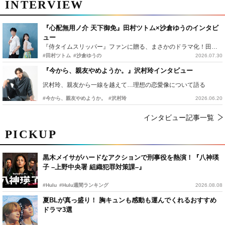
INTERVIEW
『心配無用ノ介 天下御免』田村ツトム×沙倉ゆうのインタビ
ュー
『侍タイムスリッパー』ファンに贈る、まさかのドラマ化！田村ツトム×沙倉ゆうのが語る『心配無用ノ介』撮影秘話
#田村ツトム
#沙倉ゆうの
2026.07.30
『今から、親友やめようか。』沢村玲インタビュー
沢村玲、親友から一線を越えて…理想の恋愛像について語る
#今から、親友やめようか。
#沢村玲
2026.06.20
インタビュー記事一覧
PICKUP
黒木メイサがハードなアクションで刑事役を熱演！『八神瑛
子 –上野中央署 組織犯罪対策課–』
#Hulu
#Hulu週間ランキング
2026.08.08
夏BLが真っ盛り！ 胸キュンも感動も運んでくれるおすすめ
ドラマ3選