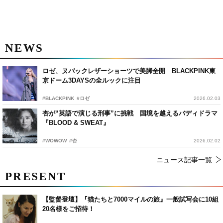
NEWS
ロゼ、ヌバックレザーショーツで美脚全開 BLACKPINK東
京ドーム3DAYSの全ルックに注目
#BLACKPINK
#ロゼ
2026.02.03
杏が“英語で演じる刑事”に挑戦 国境を越えるバディドラマ
『BLOOD & SWEAT』
#WOWOW
#杏
2026.02.02
ニュース記事一覧
PRESENT
【監督登壇】『猫たちと7000マイルの旅』一般試写会に10組
20名様をご招待！