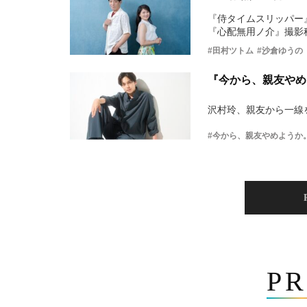
『侍タイムスリッパー
『心配無用ノ介』撮影
#田村ツトム
#沙倉ゆうの
『今から、親友やめ
沢村玲、親友から一線
#今から、親友やめようか
PR