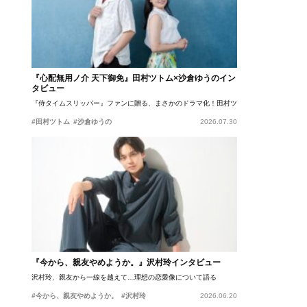
『心配無用ノ介 天下御免』田村ツトム×沙倉ゆうのイン
タビュー
『侍タイムスリッパー』ファンに贈る、まさかのドラマ化！田村ツトム×沙倉ゆうのが語
#田村ツトム
#沙倉ゆうの
2026.07.30
『今から、親友やめようか。』沢村玲インタビュー
沢村玲、親友から一線を越えて…理想の恋愛像について語る
#今から、親友やめようか。
#沢村玲
2026.06.20