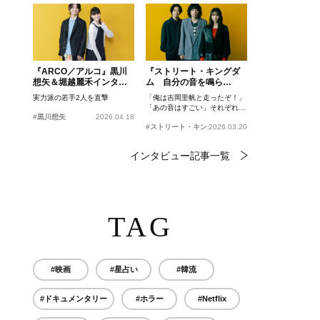
『ARCO／アルコ』黒川
『ストリート・キングダ
想矢＆堀越麗禾インタビ
ム 自分の音を鳴ら
ュー
せ。』峯田和伸、若葉竜
実力派の若手2人を直撃
「俺は吉岡里帆と走ったぞ！」
也、吉岡里帆インタビュ
「あの音はすごい」それぞれの
ー
#黒川想矢
2026.04.18
忘れがたいシーンとは？
#ストリート・キングダム 自分の音を鳴らせ。
2026.03.20
インタビュー記事一覧
TAG
#映画
#星占い
#韓流
#ドキュメンタリー
#ホラー
#Netflix