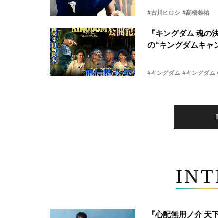
#古川ヒロシ
#髙橋雄祐
『キングダム 魂の
の“キングダムキャ
#キングダム
#キングダム
IN
『心配無用ノ介 天