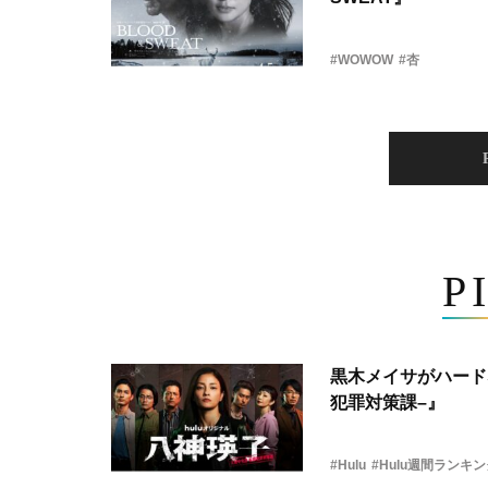
#WOWOW
#杏
P
黒木メイサがハード
犯罪対策課–』
#Hulu
#Hulu週間ランキ