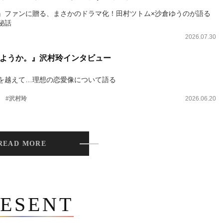
』ファンに贈る、まさかのドラマ化！田村ツトム×沙倉ゆうのが語る
秘話
2026.07.30
ようか。』沢村玲インタビュー
を越えて…理想の恋愛像について語る
。
#沢村玲
2026.06.20
READ MORE
ESENT