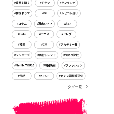
#映画を聴く
#ドラマ
#ランキング
#韓国ドラマ
#BL
#ムビコレ占い
#コラム
#週末シネマ
#占い
#Hulu
#アニメ
#セレブ
#韓国
#CM
#アカデミー賞
#ジャニーズ
#興行トレンド
#元ネタ比較
#Netflix TOP10
#韓国映画
#ファッション
#実話
#K-POP
#カンヌ国際映画祭
タグ一覧