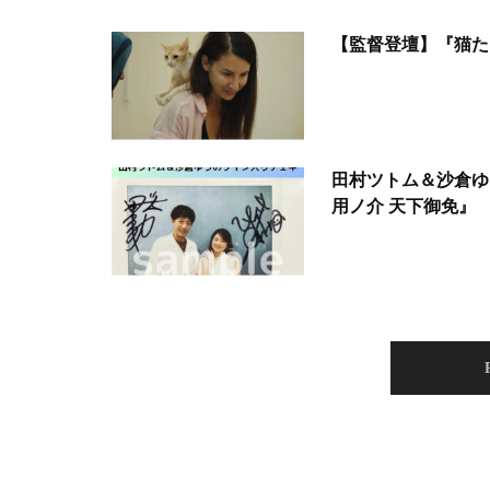
【監督登壇】『猫た
田村ツトム＆沙倉ゆ
用ノ介 天下御免』