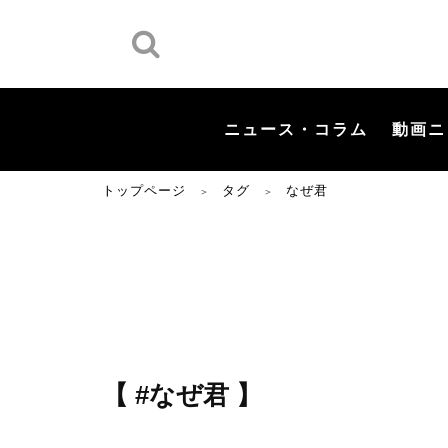
ニュース・コラム
動画ニ
トップページ
タグ
なぜ君
＞
＞
【 #なぜ君 】