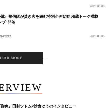
2026.08.06
決戦』飛信隊が焚き火を囲む特別企画始動 秘蔵トーク満載
ンプ”開催
 魂の決戦
2026.08.06
READ MORE
TERVIEW
下御免』田村ツトム×沙倉ゆうのインタビュー