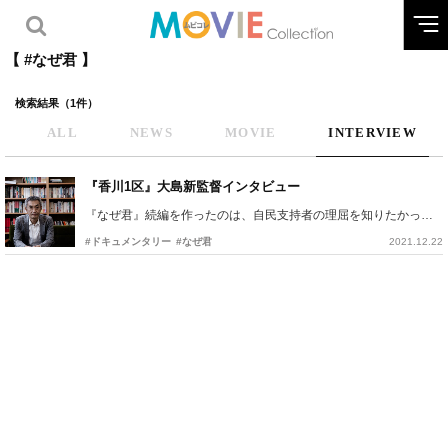
【 #なぜ君 】
検索結果（1件）
ALL
NEWS
MOVIE
INTERVIEW
『香川1区』大島新監督インタビュー
『なぜ君』続編を作ったのは、自民支持者の理屈を知りたかったから
#ドキュメンタリー
#なぜ君
2021.12.22