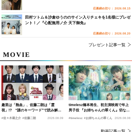
応募締め切り： 2026.08.15
田村ツトム＆沙倉ゆうののサイン入りチェキを1名様にプレゼ
ント！／『心配無用ノ介 天下御免』
応募締め切り： 2026.08.20
プレゼント記事一覧
MOVIE
趣里は「熱血」、佐藤二朗は「霊
timelesz橋本将生、初主演映画で年上
視」!? “謎のキーワード”で読み解く
男子役 『お姉ちゃんの翠くん』切ない
『踊る大捜査線 N.E.W.』新メンバー
恋の幕開けを予感
#佐々木蔵之介
#佐藤二朗
2026.08.09
#timelesz
#お姉ちゃんの翠くん
2026.08.08
動画記事一覧