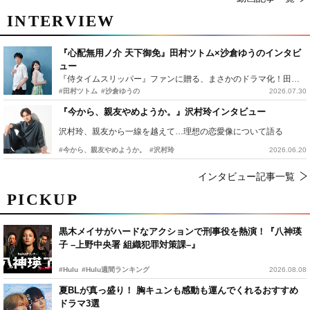
INTERVIEW
『心配無用ノ介 天下御免』田村ツトム×沙倉ゆうのインタビ
ュー
『侍タイムスリッパー』ファンに贈る、まさかのドラマ化！田村ツトム×沙倉ゆうのが語る『心配無用ノ介』撮影秘話
#田村ツトム
#沙倉ゆうの
2026.07.30
『今から、親友やめようか。』沢村玲インタビュー
沢村玲、親友から一線を越えて…理想の恋愛像について語る
#今から、親友やめようか。
#沢村玲
2026.06.20
インタビュー記事一覧
PICKUP
黒木メイサがハードなアクションで刑事役を熱演！『八神瑛
子 –上野中央署 組織犯罪対策課–』
#Hulu
#Hulu週間ランキング
2026.08.08
夏BLが真っ盛り！ 胸キュンも感動も運んでくれるおすすめ
ドラマ3選