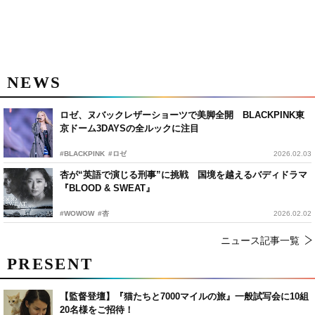
NEWS
ロゼ、ヌバックレザーショーツで美脚全開 BLACKPINK東
京ドーム3DAYSの全ルックに注目
#BLACKPINK
#ロゼ
2026.02.03
杏が“英語で演じる刑事”に挑戦 国境を越えるバディドラマ
『BLOOD & SWEAT』
#WOWOW
#杏
2026.02.02
ニュース記事一覧
PRESENT
【監督登壇】『猫たちと7000マイルの旅』一般試写会に10組
20名様をご招待！