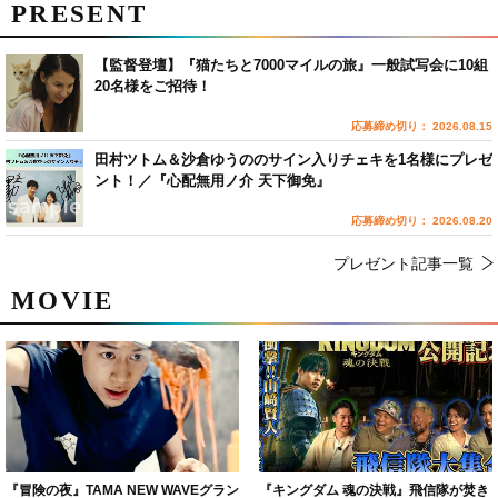
PRESENT
【監督登壇】『猫たちと7000マイルの旅』一般試写会に10組
20名様をご招待！
応募締め切り： 2026.08.15
田村ツトム＆沙倉ゆうののサイン入りチェキを1名様にプレゼ
ント！／『心配無用ノ介 天下御免』
応募締め切り： 2026.08.20
プレゼント記事一覧
MOVIE
『冒険の夜』TAMA NEW WAVEグラン
『キングダム 魂の決戦』飛信隊が焚き