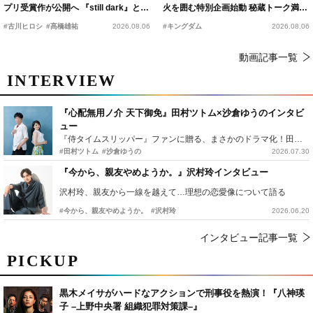
プリ受賞作が公開へ 『still dark』と同
火を囲む特別企画始動 秘蔵トーク満載
時上映決定
の“キングダムキャンプ”開催
#古川ヒロシ
#髙橋雄祐
2026.08.06
#キングダム
2026.08.06
動画記事一覧
INTERVIEW
『心配無用ノ介 天下御免』田村ツトム×沙倉ゆうのインタビ
ュー
『侍タイムスリッパー』ファンに贈る、まさかのドラマ化！田村ツトム×沙倉ゆうのが語る『心配無用ノ介』撮影秘話
#田村ツトム
#沙倉ゆうの
2026.07.30
『今から、親友やめようか。』沢村玲インタビュー
沢村玲、親友から一線を越えて…理想の恋愛像について語る
#今から、親友やめようか。
#沢村玲
2026.06.20
インタビュー記事一覧
PICKUP
黒木メイサがハードなアクションで刑事役を熱演！『八神瑛
子 –上野中央署 組織犯罪対策課–』